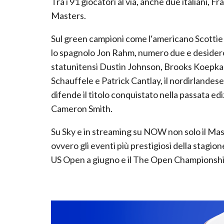
Tra i 91 giocatori al via, anche due italiani, 
Masters.
Sul green campioni come l‘americano Scottie 
lo spagnolo Jon Rahm, numero due e desideroso d
statunitensi Dustin Johnson, Brooks Koepka
Schauffele e Patrick Cantlay, il nordirlande
difende il titolo conquistato nella passata ed
Cameron Smith.
Su Sky e in streaming su NOW non solo il Mast
ovvero gli eventi più prestigiosi della stagio
US Open a giugno e il The Open Championship