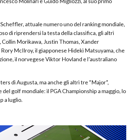
Francesco Molinari e Guido Migliozzi, al suo primo
Scheffler, attuale numero uno del ranking mondiale,
i riprendersi la testa della classifica, gli altri
, Collin Morikawa, Justin Thomas, Xander
se Rory McIlroy, il giapponese Hideki Matsuyama, che
izione, il norvegese Viktor Hovland e l’australiano
ers di Augusta, ma anche gli altri tre “Major”,
ne del golf mondiale: il PGA Championship a maggio, lo
 a luglio.