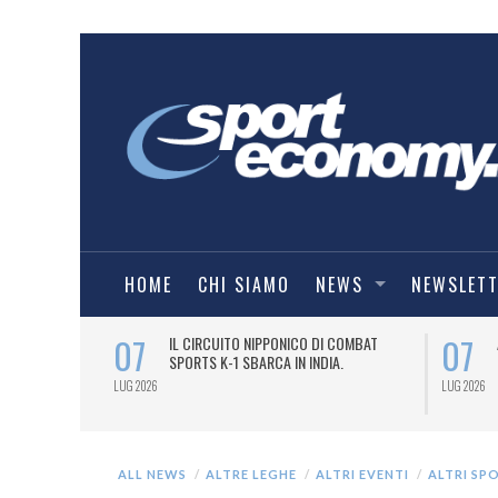
HOME
CHI SIAMO
NEWS
NEWSLET
07
07
NDESLIGA2
IL CIRCUITO NIPPONICO DI COMBAT
SPORTS K-1 SBARCA IN INDIA.
LUG 2026
LUG 2026
ALL NEWS
ALTRE LEGHE
ALTRI EVENTI
ALTRI SP