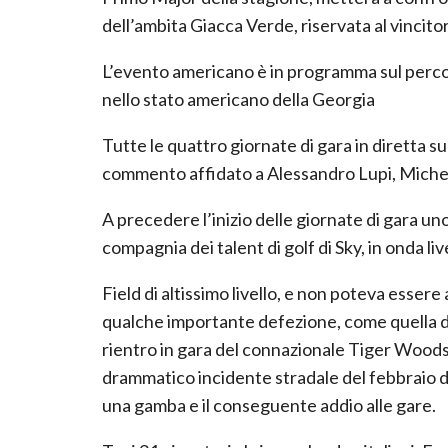
dell’ambita Giacca Verde, riservata al vincito
L’evento americano è in programma sul perco
nello stato americano della Georgia
Tutte le quattro giornate di gara in diretta 
commento affidato a Alessandro Lupi, Miche
A precedere l’inizio delle giornate di gara u
compagnia dei talent di golf di Sky, in onda li
Field di altissimo livello, e non poteva esser
qualche importante defezione, come quella de
rientro in gara del connazionale Tiger Woods, 
drammatico incidente stradale del febbraio d
una gamba e il conseguente addio alle gare.