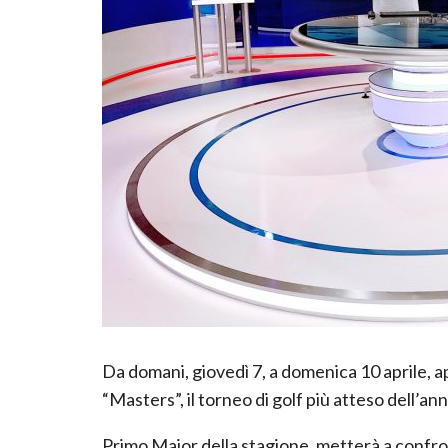
Da domani, giovedì 7, a domenica 10 aprile, 
“Masters”, il torneo di golf più atteso dell’
Primo Major della stagione, metterà a confron