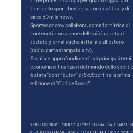
tra le prime in Europa per quanto riguarda i
temi dello sport-business, con una library di
circa 60 mila news.
Sporteconomy collabora, come fornitrice di
contenuti, con alcune delle più importanti
testate giornalistiche in Italia e all’estero
(radio, carta stampata e tv).
Fornisce approfondimenti sui principali temi
economico-finanziari del mondo dello sport 
è stata "contributor" di SkySport nella prima
edizione di "CodiceRosso".
SPORTECONOMY - AGENZIA STAMPA TELEMATICA A CARATTERE
P.IVA 08422681000 - ROC N. 19347 DEL 14.1.2010 C 2015-