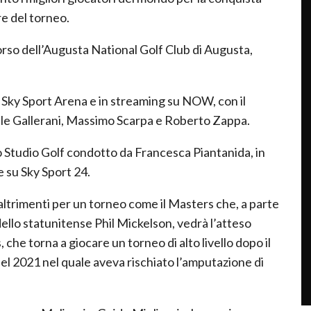
re del torneo.
rso dell’Augusta National Golf Club di Augusta,
su Sky Sport Arena e in streaming su NOW, con il
le Gallerani, Massimo Scarpa e Roberto Zappa.
no Studio Golf condotto da Francesca Piantanida, in
ve su Sky Sport 24.
e altrimenti per un torneo come il Masters che, a parte
llo statunitense Phil Mickelson, vedrà l’atteso
che torna a giocare un torneo di alto livello dopo il
el 2021 nel quale aveva rischiato l’amputazione di