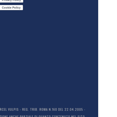
EL VULPIS - REG. TRIB. ROMA N.160 DEL 22.04.2005 -
ODUZIONE ANCHE PARZIALE DI QUANTO CONTENUTO NEL SITO.