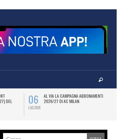
06
08
ORT
AL VIA LA CAMPAGNA ABBONAMENTI
M
27) DEL
2026/27 DI AC MILAN.
D
JO
LUG 2026
LUG 2026