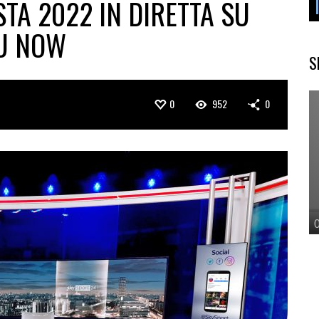
STA 2022 IN DIRETTA SU
SU NOW
S
0
952
0