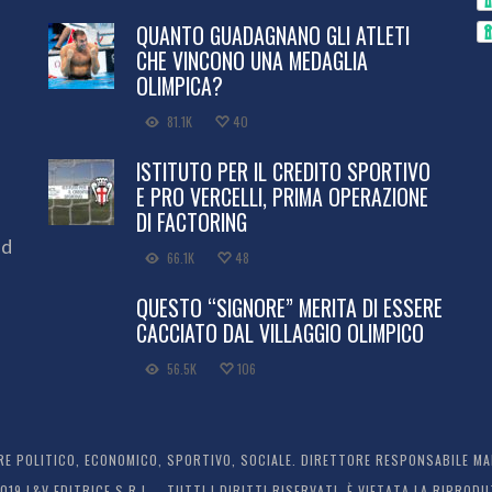
QUANTO GUADAGNANO GLI ATLETI
CHE VINCONO UNA MEDAGLIA
OLIMPICA?
81.1K
40
ISTITUTO PER IL CREDITO SPORTIVO
E PRO VERCELLI, PRIMA OPERAZIONE
DI FACTORING
ed
66.1K
48
QUESTO “SIGNORE” MERITA DI ESSERE
CACCIATO DAL VILLAGGIO OLIMPICO
56.5K
106
 POLITICO, ECONOMICO, SPORTIVO, SOCIALE. DIRETTORE RESPONSABILE MARC
2019 L&V EDITRICE S.R.L. - TUTTI I DIRITTI RISERVATI. È VIETATA LA RIPR