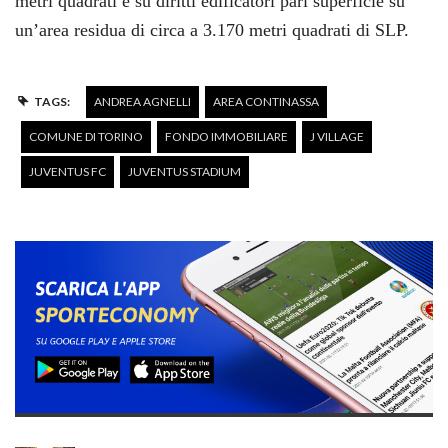
metri quadrati e su diritti edificatori pari superficie su
un’area residua di circa a 3.170 metri quadrati di SLP.
TAGS:
ANDREA AGNELLI
AREA CONTINASSA
COMUNE DI TORINO
FONDO IMMOBILIARE
J VILLAGE
JUVENTUS FC
JUVENTUS STADIUM