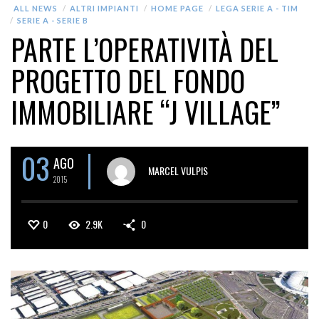
ALL NEWS
ALTRI IMPIANTI
HOME PAGE
LEGA SERIE A - TIM
SERIE A - SERIE B
PARTE L’OPERATIVITÀ DEL
PROGETTO DEL FONDO
IMMOBILIARE “J VILLAGE”
03
AGO
MARCEL VULPIS
2015
0
2.9K
0