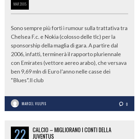
MAR
2005
Sono sempre più forti i rumour sulla trattativa tra
Chelsea F.c. e Nokia (colosso delle tlc) per la
sponsorship della maglia di gara. A partire dal
2006, infatti, terminerà il rapporto pluriennale
con Emirates (vettore aereo arabo), che versava
ben 9,69 mln di Euro l’anno nelle casse dei
“Blues”.Il club
MARCEL VULPIS
0
22
CALCIO – MIGLIORANO I CONTI DELLA
JUVENTUS