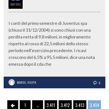
MAR
2005
I conti del primo semestre di Juventus spa
(chiuso il 31/12/2004) si sono chiusi con una
perdita netta di 9,8 milioni, in miglioramento
rispetto al rosso di 22,5 milioni dello stesso
periodo nell’esercizio precedente. I ricavi
crescono del 6,5% a 95,5 milioni, dice una nota
emessa dopo il cda che
MARCEL VULPIS
0
1
…
3.411
3.412
3.413
3.414