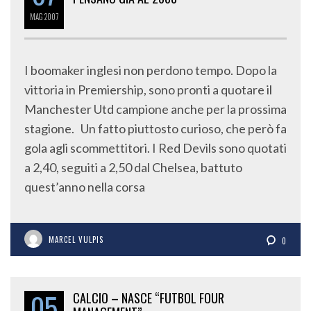
MAG
2007
I boomaker inglesi non perdono tempo. Dopo la
vittoria in Premiership, sono pronti a quotare il
Manchester Utd campione anche per la prossima
stagione. Un fatto piuttosto curioso, che però fa
gola agli scommettitori. I Red Devils sono quotati
a 2,40, seguiti a 2,50 dal Chelsea, battuto
quest’anno nella corsa
MARCEL VULPIS
0
05
CALCIO – NASCE “FUTBOL FOUR