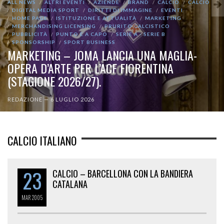
ALL NEWS
ALTRI EVENTI
AZIENDE
BRAND
CALCIO
CALCIO
DIGITAL MEDIA SPORT
DIRITTI DI IMMAGINE
EVENTI
HOME PAGE
ISTITUZIONE E ATTUALITÀ
MARKETING
MERCHANDISING LICENSING
PRURITO CALCISTICO
PUBBLICITÀ
PUNTO E A CAPO
SERIE A - SERIE B
SPONSORSHIP
SPORT BUSINESS
MARKETING – JOMA LANCIA UNA MAGLIA-
OPERA D’ARTE PER L’ACF FIORENTINA
(STAGIONE 2026/27).
REDAZIONE
—
6 LUGLIO 2026
CALCIO ITALIANO
23
CALCIO – BARCELLONA CON LA BANDIERA
CATALANA
MAR
2005