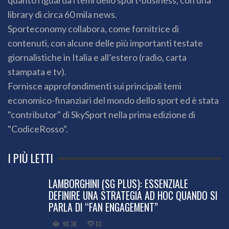
quanto riguarda i temi dello sport-business, con una
library di circa 60 mila news.
Sporteconomy collabora, come fornitrice di
contenuti, con alcune delle più importanti testate
giornalistiche in Italia e all’estero (radio, carta
stampata e tv).
Fornisce approfondimenti sui principali temi
economico-finanziari del mondo dello sport ed è stata
"contributor" di SkySport nella prima edizione di
"CodiceRosso".
I PIÙ LETTI
LAMBORGHINI (SG PLUS): ESSENZIALE
DEFINIRE UNA STRATEGIA AD HOC QUANDO SI
PARLA DI “FAN ENGAGEMENT”
98.3K
83