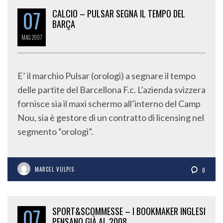
07
CALCIO – PULSAR SEGNA IL TEMPO DEL
BARÇA
MAG
2007
E’ il marchio Pulsar (orologi) a segnare il tempo
delle partite del Barcellona F.c. L’azienda svizzera
fornisce sia il maxi schermo all’interno del Camp
Nou, sia è gestore di un contratto di licensing nel
segmento “orologi”.
MARCEL VULPIS
0
07
SPORT&SCOMMESSE – I BOOKMAKER INGLESI
PENSANO GIÀ AL 2008