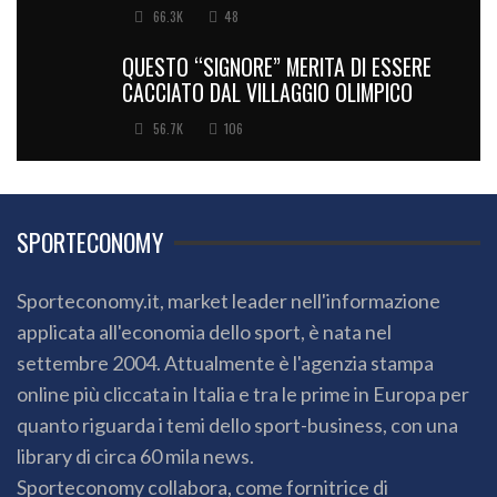
66.3K
48
QUESTO “SIGNORE” MERITA DI ESSERE
CACCIATO DAL VILLAGGIO OLIMPICO
56.7K
106
SPORTECONOMY
Sporteconomy.it, market leader nell'informazione
applicata all'economia dello sport, è nata nel
settembre 2004. Attualmente è l'agenzia stampa
online più cliccata in Italia e tra le prime in Europa per
quanto riguarda i temi dello sport-business, con una
library di circa 60 mila news.
Sporteconomy collabora, come fornitrice di