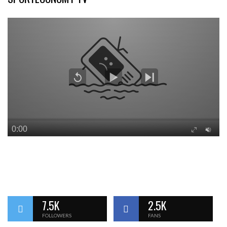
7.5K
2.5K
FOLLOWERS
FANS