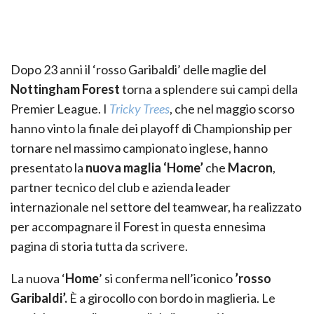
Dopo 23 anni il ‘rosso Garibaldi’ delle maglie del
Nottingham Forest
torna a splendere sui campi della
Premier League. I
Tricky Trees
, che nel maggio scorso
hanno vinto la finale dei playoff di Championship per
tornare nel massimo campionato inglese, hanno
presentato la
nuova maglia ‘Home’
che
Macron
,
partner tecnico del club e azienda leader
internazionale nel settore del teamwear, ha realizzato
per accompagnare il Forest in questa ennesima
pagina di storia tutta da scrivere.
La nuova ‘
Home
’ si conferma nell’iconico
’rosso
Garibaldi’.
È a girocollo con bordo in maglieria. Le