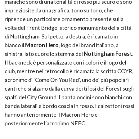
maniche sono di una tonalità di rosso più scuro e sono
impreziosite da una grafica, tono su tono, che
riprende un particolare ornamento presente sulla
volta del Trent Bridge, storico monumento della città
di Nottingham. Sul petto, a destra, è ricamato in
bianco il
Macron
Hero
, logo del brand italiano, a
sinistra, lato cuore lo stemma del
Nottingham Forest
.
Il backneck è personalizzato con i colori e il logo del
club, mentre nel retrocollo è ricamata la scritta COYR,
acronimo di ‘Come On You Red’, uno dei più popolari
canti che si alzano dalla curva dei tifosi del Forest sugli
spalti del City Ground. I pantaloncini sono bianchi con
bande laterali e bordo coscia in rosso. I calzettoni rossi
hanno anteriormente il
Macron
Hero e
posteriormente l’acronimo NFFC.