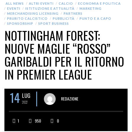
ALL NEWS
ALTRI EVENTI
CALCIO
ECONOMIA E POLITICA
EVENTI
ISTITUZIONE E ATTUALITÀ
MARKETING
MERCHANDISING LICENSING
PARTNERS
PRURITO CALCISTICO
PUBBLICITÀ
PUNTO E A CAPO
SPONSORSHIP
SPORT BUSINESS
NOTTINGHAM FOREST:
NUOVE MAGLIE “ROSSO”
GARIBALDI PER IL RITORNO
IN PREMIER LEAGUE
14
LUG
REDAZIONE
2022
1
950
0