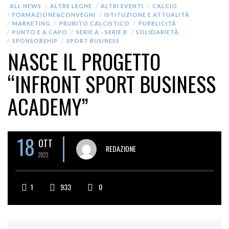
ALL NEWS
ALTRE LEGHE
ALTRI EVENTI
CALCIO
FORMAZIONE&CONVEGNI
ISTITUZIONE E ATTUALITÀ
MARKETING
PRURITO CALCISTICO
PUBBLICITÀ
PUNTO E A CAPO
SERIE A - SERIE B
SOLIDARIETÀ
SPONSORSHIP
SPORT BUSINESS
NASCE IL PROGETTO
“INFRONT SPORT BUSINESS
ACADEMY”
18
OTT
REDAZIONE
2023
1
933
0