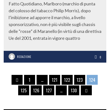
Fatto Quotidiano, Marlboro (marchio di punta
del colosso del tabacco Philip Morris), dopo
l’inibizione ad apporre il marchio, a livello
sponsorizzativo, non è più visibile sugli chassis
delle “rosse” di Maranello (in virtù di una direttiva
Ue del 2001, entrata in vigore quattro
REDAZIONE
0
1
…
121
122
123
124
125
126
127
…
130