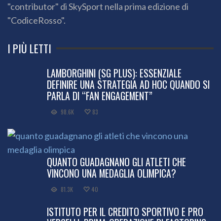
"contributor" di SkySport nella prima edizione di
"CodiceRosso".
I PIÙ LETTI
LAMBORGHINI (SG PLUS): ESSENZIALE
DEFINIRE UNA STRATEGIA AD HOC QUANDO SI
PARLA DI “FAN ENGAGEMENT”
98.6K
83
QUANTO GUADAGNANO GLI ATLETI CHE
VINCONO UNA MEDAGLIA OLIMPICA?
81.3K
40
ISTITUTO PER IL CREDITO SPORTIVO E PRO