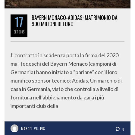
17
BAYERN MONACO-ADIDAS: MATRIMONIO DA
900 MILIONI DI EURO
SET
2015
Il contratto in scadenza porta la firma del 2020,
ma i tedeschi del Bayern Monaco (campioni di
Germania) hanno iniziato a “parlare” con il loro
munifico sponsor tecnico: Adidas. Un marchio di
casa in Germania, visto che controlla a livello di
fornitura nell’abbigliamento da gara i più
importanti club della
MARCEL VULPIS
0