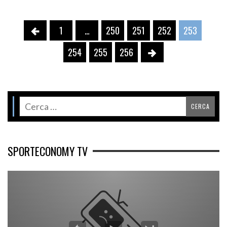
1
…
250
251
252
253
254
255
256
SPORTECONOMY TV