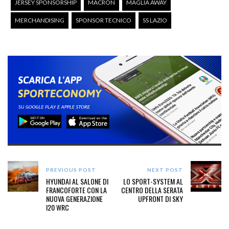
JERSEY SPONSORSHIP
MACRON
MAGLIA AWAY
MERCHANDISING
SPONSOR TECNICO
SS LAZIO
PREVIOUS POST
NEXT POST
HYUNDAI AL SALONE DI
LO SPORT-SYSTEM AL
FRANCOFORTE CON LA
CENTRO DELLA SERATA
NUOVA GENERAZIONE
UPFRONT DI SKY
I20 WRC