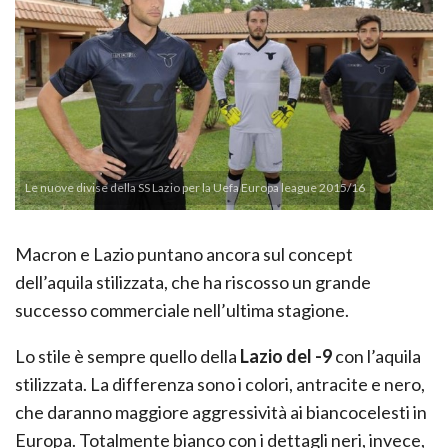
Le nuove divise della SS Lazio per la Uefa Europa league 2015/16
Macron e Lazio puntano ancora sul concept
dell’aquila stilizzata, che ha riscosso un grande
successo commerciale nell’ultima stagione.
Lo stile è sempre quello della
Lazio del -9
con l’aquila
stilizzata. La differenza sono i colori, antracite e nero,
che daranno maggiore aggressività ai biancocelesti in
Europa. Totalmente bianco con i dettagli neri, invece,