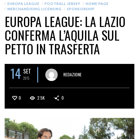
EUROPA LEAGUE
FOOTBALL JERSEY
HOME PAGE
MERCHANDISING LICENSING
SPONSORSHIP
EUROPA LEAGUE: LA LAZIO
CONFERMA L’AQUILA SUL
PETTO IN TRASFERTA
14
SET
REDAZIONE
2015
0
2.5K
0