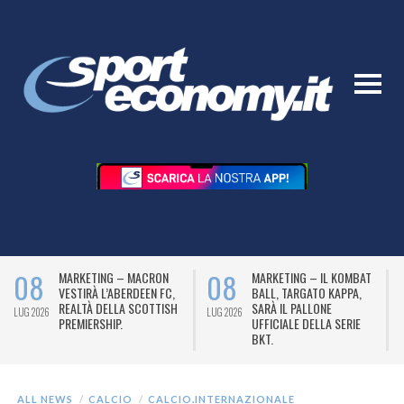
08
08
MARKETING – MACRON
MARKETING – IL KOMBAT
VESTIRÀ L’ABERDEEN FC,
BALL, TARGATO KAPPA,
REALTÀ DELLA SCOTTISH
SARÀ IL PALLONE
LUG 2026
LUG 2026
L
PREMIERSHIP.
UFFICIALE DELLA SERIE
BKT.
ALL NEWS
CALCIO
CALCIO.INTERNAZIONALE