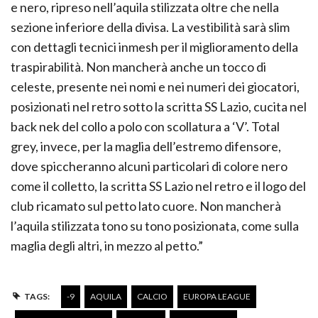
e nero, ripreso nell’aquila stilizzata oltre che nella
sezione inferiore della divisa. La vestibilità sarà slim
con dettagli tecnici inmesh per il miglioramento della
traspirabilità. Non mancherà anche un tocco di
celeste, presente nei nomi e nei numeri dei giocatori,
posizionati nel retro sotto la scritta SS Lazio, cucita nel
back nek del collo a polo con scollatura a ‘V’. Total
grey, invece, per la maglia dell’estremo difensore,
dove spiccheranno alcuni particolari di colore nero
come il colletto, la scritta SS Lazio nel retro e il logo del
club ricamato sul petto lato cuore. Non mancherà
l’aquila stilizzata tono su tono posizionata, come sulla
maglia degli altri, in mezzo al petto.”
TAGS:
-9
AQUILA
CALCIO
EUROPA LEAGUE