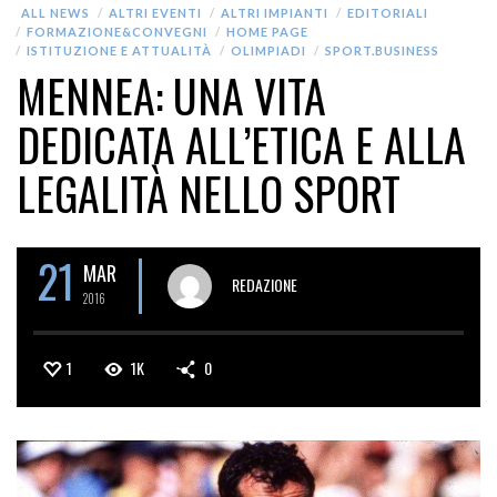
ALL NEWS
ALTRI EVENTI
ALTRI IMPIANTI
EDITORIALI
FORMAZIONE&CONVEGNI
HOME PAGE
ISTITUZIONE E ATTUALITÀ
OLIMPIADI
SPORT.BUSINESS
MENNEA: UNA VITA
DEDICATA ALL’ETICA E ALLA
LEGALITÀ NELLO SPORT
21
MAR
REDAZIONE
2016
1
1K
0