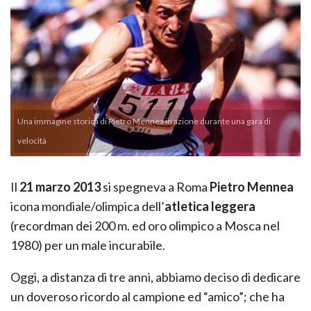
Una immagine storica di Pietro Mennea in azione durante una gara di
velocità
Il
21 marzo 2013
si spegneva a Roma
Pietro Mennea
icona mondiale/olimpica dell’
atletica leggera
(recordman dei 200 m. ed oro olimpico a Mosca nel
1980) per un male incurabile.
Oggi, a distanza di tre anni, abbiamo deciso di dedicare
un doveroso ricordo al campione ed “amico”; che ha