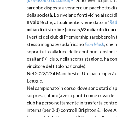
(di Massimo Lucchese) –
Dopo aver acquistato
sarebbe disposta a vendere un pacchetto di a
della società. Lo rivelano fonti vicine ai soci 
Il
valore
che, attualmente, viene dato ai “
Red
miliardi di sterline (circa 5,92 miliardi di eur
I vertici del club di Premiership sarebbero in t
stesso magnate sudafricano
Elon Musk
, che 
soprattutto alla luce delle continue tensioni
esaltanti (il club, nella scorsa stagione, ha c
vincitore del titolo nazionale).
Nel 2022/23 il Manchester Utd parteciperà d
League.
Nel campionato in corso, dove sono stati disput
sorpresa, ultimi (a zero punti) come i rivai d
club ha perso nettamente in trasferta contro 
interna (per 2-1) contro il Brighton & Hove A