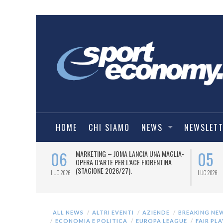
HOME
CHI SIAMO
NEWS
NEWSLET
06
05
 AL 12 LUGLIO
MARKETING – JOMA LANCIA UNA MAGLIA-
TI OTTO
OPERA D’ARTE PER L’ACF FIORENTINA
 I DUE PASS
(STAGIONE 2026/27).
LUG 2026
LUG 2026
ALL NEWS
ALTRI EVENTI
AZIENDE
BREAKING NE
ECONOMIA E POLITICA
EUROPA LEAGUE
FAIR PL