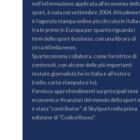
nell'informazione applicata all'economia dell
sport, è nata nel settembre 2004. Attualmen
è l'agenzia stampa online più cliccata in Italia 
tra le prime in Europa per quanto riguarda i
temi dello sport-business, con una library di
circa 60 mila news.
Sporteconomy collabora, come fornitrice di
contenuti, con alcune delle più importanti
testate giornalistiche in Italia e all’estero
(radio, carta stampata e tv).
Fornisce approfondimenti sui principali temi
economico-finanziari del mondo dello sport 
è stata "contributor" di SkySport nella prima
edizione di "CodiceRosso".