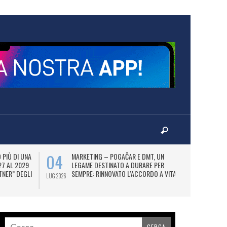
04
07
PIÙ DI UNA
MARKETING – POGAČAR E DMT, UN
AD
27 AL 2029
LEGAME DESTINATO A DURARE PER
UT
TNER” DEGLI
SEMPRE: RINNOVATO L’ACCORDO A VITA.
FI
LUG 2026
LUG 2026
N