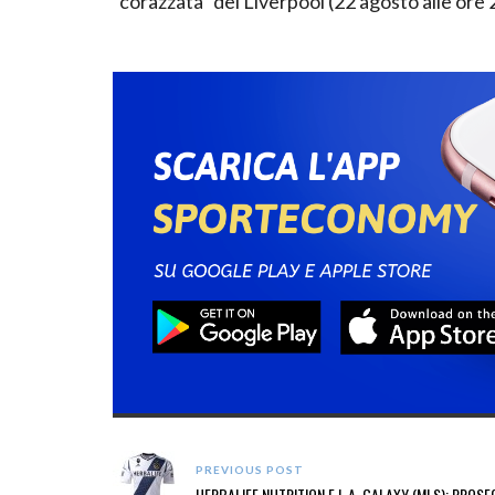
“corazzata” del Liverpool (22 agosto alle ore 
PREVIOUS POST
HERBALIFE NUTRITION E L.A. GALAXY (MLS): PROS