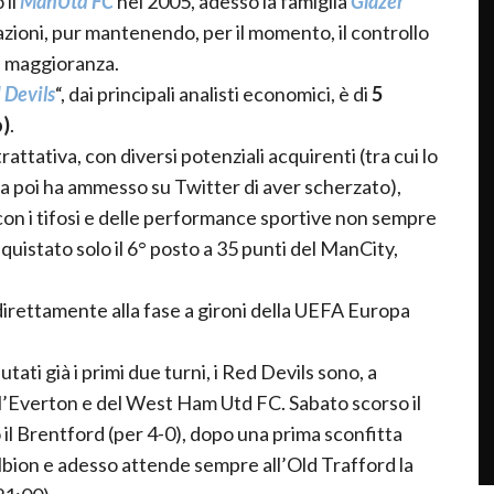
 il
ManUtd FC
nel 2005, adesso la famiglia
Glazer
zioni, pur mantenendo, per il momento, il controllo
di maggioranza.
 Devils
“, dai principali analisti economici, è di
5
o)
.
rattativa, con diversi potenziali acquirenti (tra cui lo
ha poi ha ammesso su Twitter di aver scherzato),
 con i tifosi e delle performance sportive non sempre
onquistato solo il 6° posto a 35 punti del ManCity,
irettamente alla fase a gironi della UEFA Europa
ati già i primi due turni, i Red Devils sono, a
elll’Everton e del West Ham Utd FC. Sabato scorso il
il Brentford (per 4-0), dopo una prima sconfitta
lbion e adesso attende sempre all’Old Trafford la