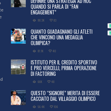
DEFINIRE UNA STRATEGIA AD HOC
o
QUANDO SI PARLA DI “FAN
te
ENGAGEMENT”
e
98.3K
83
QUANTO GUADAGNANO GLI ATLETI
CHE VINCONO UNA MEDAGLIA
OLIMPICA?
81.1K
40
ISTITUTO PER IL CREDITO SPORTIVO
E PRO VERCELLI, PRIMA OPERAZIONE
DI FACTORING
ed
66K
48
QUESTO “SIGNORE” MERITA DI ESSERE
CACCIATO DAL VILLAGGIO OLIMPICO
56.4K
106