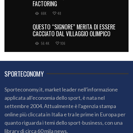
FACTORING
66K
48
QUESTO “SIGNORE” MERITA DI ESSERE
CACCIATO DAL VILLAGGIO OLIMPICO
56.4K
106
SPORTECONOMY
Sporteconomy.it, market leader nell'informazione
applicata all'economia dello sport, è nata nel
settembre 2004. Attualmente è l'agenzia stampa
online più cliccata in Italia e tra le prime in Europa per
quanto riguarda i temi dello sport-business, con una
library di circa 60 mila news.