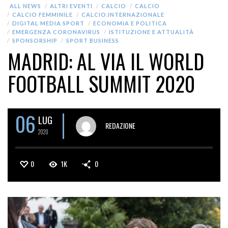
ALL NEWS
ALTRI EVENTI
CALCIO
CALCIO
CALCIO FEMMINILE
CALCIO.INTERNAZIONALE
DIGITAL MEDIA SPORT
ECONOMIA E POLITICA
EMERGENZA CORONAVIRUS
ISTITUZIONE E ATTUALITÀ
SPONSORSHIP
SPORT BUSINESS
MADRID: AL VIA IL WORLD
FOOTBALL SUMMIT 2020
06
LUG
REDAZIONE
2020
0
1K
0