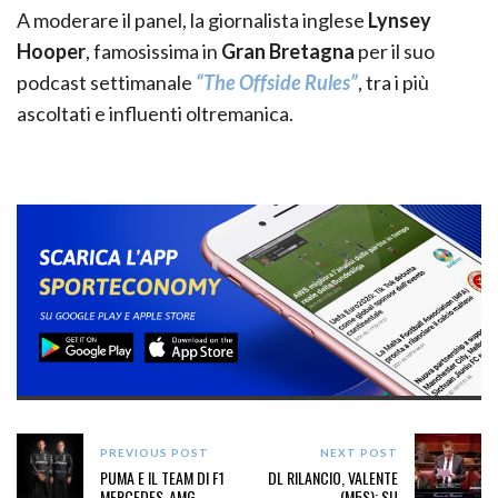
A moderare il panel, la giornalista inglese
Lynsey
Hooper
, famosissima in
Gran Bretagna
per il suo
podcast settimanale
“The Offside Rules
”
, tra i più
ascoltati e influenti oltremanica.
PREVIOUS POST
NEXT POST
PUMA E IL TEAM DI F1
DL RILANCIO, VALENTE
MERCEDES-AMG
(M5S): SU