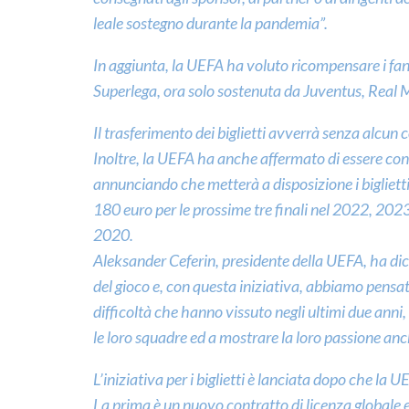
leale sostegno durante la pandemia”.
In aggiunta, la UEFA ha voluto ricompensare i fan
Superlega, ora solo sostenuta da Juventus, Real 
Il trasferimento dei biglietti avverrà senza alcun c
Inoltre, la UEFA ha anche affermato di essere cons
annunciando che metterà a disposizione i biglietti
180 euro per le prossime tre finali nel 2022, 2023
2020.
Aleksander Ceferin, presidente della UEFA, ha dichia
del gioco e, con questa iniziativa, abbiamo pens
difficoltà che hanno vissuto negli ultimi due anni
le loro squadre ed a mostrare la loro passione anc
L’iniziativa per i biglietti è lanciata dopo che la
La prima è un nuovo contratto di licenza globale 