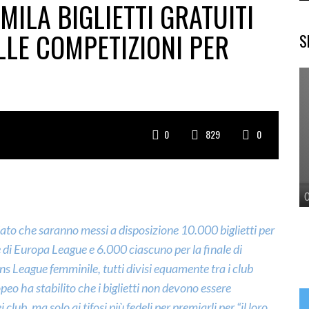
MILA BIGLIETTI GRATUITI
ELLE COMPETIZIONI PER
S
0
829
0
to che saranno messi a disposizione 10.000 biglietti per
 di Europa League e 6.000 ciascuno per la finale di
 League femminile, tutti divisi equamente tra i club
opeo ha stabilito che i biglietti non devono essere
 club, ma solo ai tifosi più fedeli per premiarli per “il loro