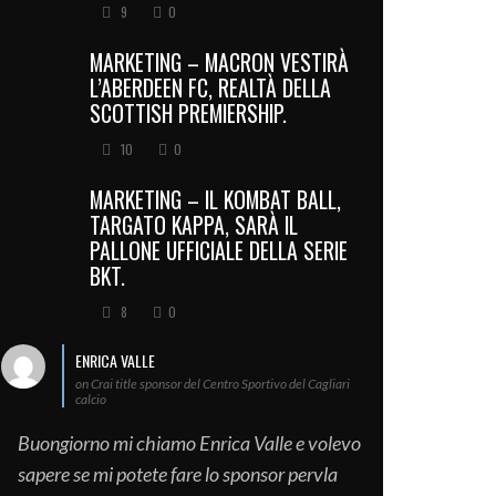
9
0
MARKETING – MACRON VESTIRÀ
L’ABERDEEN FC, REALTÀ DELLA
SCOTTISH PREMIERSHIP.
10
0
MARKETING – IL KOMBAT BALL,
TARGATO KAPPA, SARÀ IL
PALLONE UFFICIALE DELLA SERIE
BKT.
8
0
ENRICA VALLE
on Crai title sponsor del Centro Sportivo del Cagliari
calcio
Buongiorno mi chiamo Enrica Valle e volevo
sapere se mi potete fare lo sponsor pervla