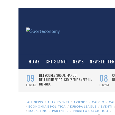
HOME
CHI SIAMO
NEWS
NEWSLETTER
ALL NEWS
ALTRI EVENTI
AZIENDE
CALCIO
CA
ECONOMIA E POLITICA
EUROPA LEAGUE
EVENTI
MARKETING
PARTNERS
PRURITO CALCISTICO
P