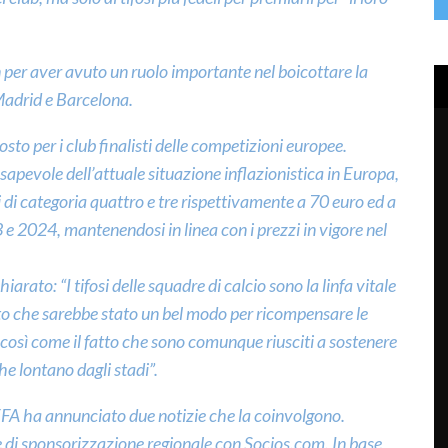
 per aver avuto un ruolo importante nel boicottare la
Madrid e Barcelona.
osto per i club finalisti delle competizioni europee.
apevole dell’attuale situazione inflazionistica in Europa,
 di categoria quattro e tre rispettivamente a 70 euro ed a
 e 2024, mantenendosi in linea con i prezzi in vigore nel
rato: “I tifosi delle squadre di calcio sono la linfa vitale
ato che sarebbe stato un bel modo per ricompensare le
, così come il fatto che sono comunque riusciti a sostenere
he lontano dagli stadi”.
 UEFA ha annunciato due notizie che la coinvolgono.
e di sponsorizzazione regionale con Socios.com. In base