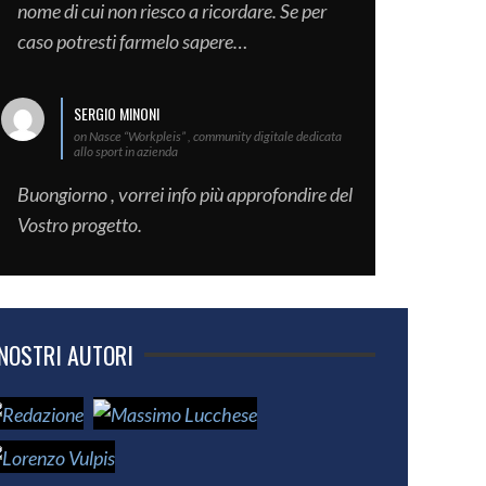
nome di cui non riesco a ricordare. Se per
caso potresti farmelo sapere…
SERGIO MINONI
on Nasce “Workpleis” , community digitale dedicata
allo sport in azienda
Buongiorno , vorrei info più approfondire del
Vostro progetto.
 NOSTRI AUTORI