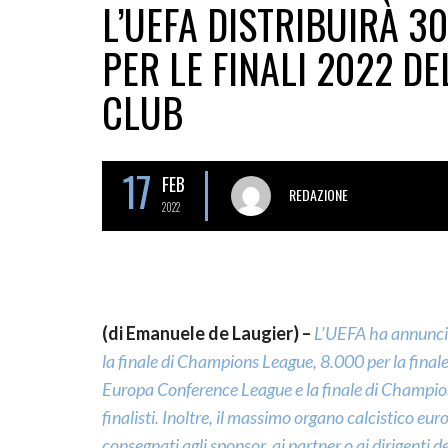
L’UEFA DISTRIBUIRÀ 30
PER LE FINALI 2022 D
CLUB
17
FEB
REDAZIONE
2022
(di Emanuele de Laugier) –
L’
UEFA
ha annuncia
la finale di Champions League, 8.000 per la finale
Europa Conference League e la finale di Champions
finalisti. Inoltre, il massimo organo calcistico eur
consegnati agli sponsor, ai partner o ai dirigenti dei