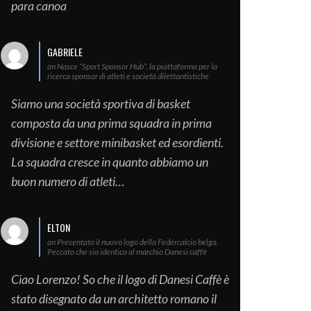
para canoa
GABRIELE
on Nasce “Sport Sponsor Hub”, la piattaforma per la
ricerca sponsor di atleti e società dilettantistiche
Siamo una società sportiva di basket
composta da una prima squadra in prima
divisione e settore minibasket ed esordienti.
La squadra cresce in quanto abbiamo un
buon numero di atleti…
ELTON
on Presentato il nuovo logo della Federcalcio belga.
Peccato che sia identico al marchio Danesi caffè
Ciao Lorenzo! So che il logo di Danesi Caffè è
stato disegnato da un architetto romano il