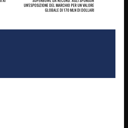
I AI
SUPERBOWL DA RECORD. AGLI SPONSOR
UN'ESPOSIZIONE DEL MARCHIO PER UN VALORE
GLOBALE DI 170 MLN DI DOLLARI