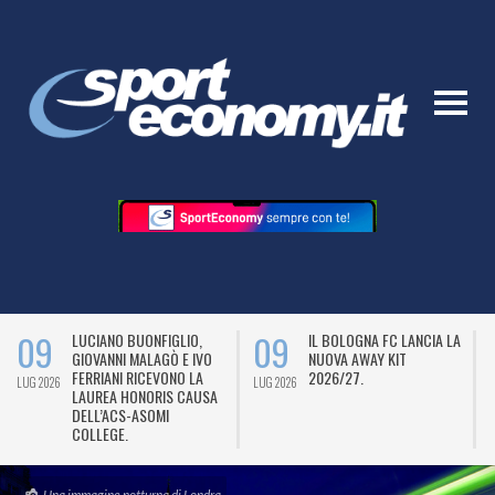
09
09
LUCIANO BUONFIGLIO,
IL BOLOGNA FC LANCIA LA
GIOVANNI MALAGÒ E IVO
NUOVA AWAY KIT
FERRIANI RICEVONO LA
2026/27.
LUG 2026
LUG 2026
L
LAUREA HONORIS CAUSA
DELL’ACS-ASOMI
COLLEGE.
Una immagine notturna di Londra