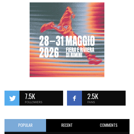
7.5K
2.5K
FOLLOWERS
FANS
POPULAR
RECENT
COMMENTS