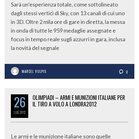
Sarà un’esperienza totale, come sottolineato
dagli stessi vertici di Sky, con 13 canali di cui uno
in 3D. Oltre 2 mila ore di gare in diretta, la messa
in onda di tutte le 959 medaglie assegnate e
focus in tempo reale sugli azzurri in gara, inclusa
la novità del segnale
MARCEL VULPIS
0
26
OLIMPIADI – ARMI E MUNIZIONI ITALIANE PER
IL TIRO A VOLO A LONDRA2012
LUG
2012
Le armi e le munizione italiane sono quelle