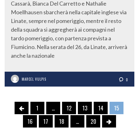
Cassarà, Bianca Del Carretto e Nathalie
Moellhausen sbarcherà nella capitale inglese via
Linate, sempre nel pomeriggio, mentre il resto
della squadra si aggregherà ai compagni nel
tardo pomeriggio, con partenza prevista a
Fiumicino. Nella serata del 26, da Linate, arriverà
anche la nazionale
MARCEL VULPIS
0
1
…
12
13
14
15
16
17
18
…
20