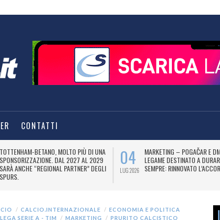
TER
CONTATTI
04
TOTTENHAM-BETANO, MOLTO PIÙ DI UNA
MARKETING – POGAČAR E DM
SPONSORIZZAZIONE. DAL 2027 AL 2029
LEGAME DESTINATO A DURAR
SARÀ ANCHE “REGIONAL PARTNER” DEGLI
SEMPRE: RINNOVATO L’ACCOR
LUG 2026
SPURS.
LCIO
CALCIO.INTERNAZIONALE
ECONOMIA E POLITICA
LEGA SERIE A - TIM
MARKETING
PRURITO CALCISTICO