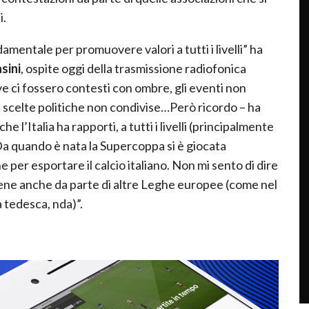
i.
entale per promuovere valori a tutti i livelli” ha
sini
, ospite oggi della trasmissione radiofonica
ve ci fossero contesti con ombre, gli eventi non
a scelte politiche non condivise…Però ricordo – ha
he l’Italia ha rapporti, a tutti i livelli (principalmente
Da quando è nata la Supercoppa si è giocata
per esportare il calcio italiano. Non mi sento di dire
viene anche da parte di altre Leghe europee (come nel
 tedesca, nda)”.