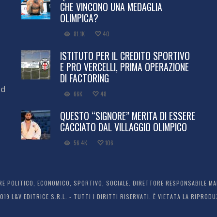
CHE VINCONO UNA MEDAGLIA
OLIMPICA?
81.1K
40
ISTITUTO PER IL CREDITO SPORTIVO
E PRO VERCELLI, PRIMA OPERAZIONE
DI FACTORING
ed
66K
48
QUESTO “SIGNORE” MERITA DI ESSERE
CACCIATO DAL VILLAGGIO OLIMPICO
56.4K
106
 POLITICO, ECONOMICO, SPORTIVO, SOCIALE. DIRETTORE RESPONSABILE MARC
2019 L&V EDITRICE S.R.L. - TUTTI I DIRITTI RISERVATI. È VIETATA LA RIPR