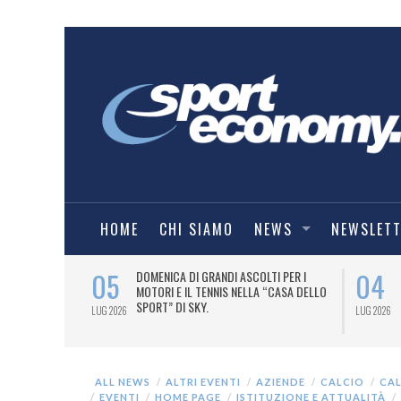
HOME
CHI SIAMO
NEWS
NEWSLET
05
04
A UNA MAGLIA-
DOMENICA DI GRANDI ASCOLTI PER I
IORENTINA
MOTORI E IL TENNIS NELLA “CASA DELLO
SPORT” DI SKY.
LUG 2026
LUG 2026
ALL NEWS
ALTRI EVENTI
AZIENDE
CALCIO
CA
EVENTI
HOME PAGE
ISTITUZIONE E ATTUALITÀ