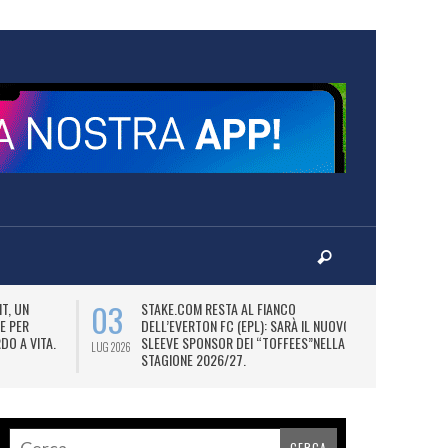
03
06
T, UN
STAKE.COM RESTA AL FIANCO
M
E PER
DELL’EVERTON FC (EPL): SARÀ IL NUOVO
P
DO A VITA.
SLEEVE SPONSOR DEI “TOFFEES”NELLA
“
LUG 2026
LUG 2026
STAGIONE 2026/27.