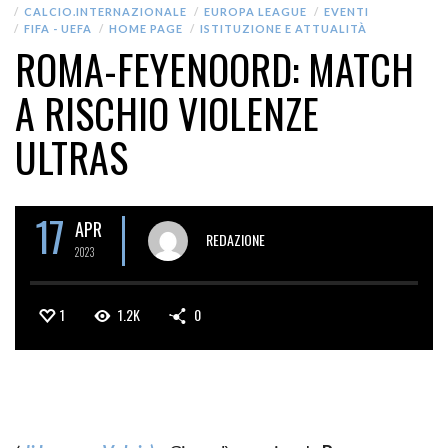
CALCIO.INTERNAZIONALE
EUROPA LEAGUE
EVENTI
FIFA - UEFA
HOME PAGE
ISTITUZIONE E ATTUALITÀ
ROMA-FEYENOORD: MATCH
A RISCHIO VIOLENZE
ULTRAS
17
APR
REDAZIONE
2023
1
1.2K
0