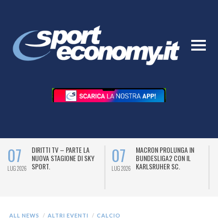
07
07
DIRITTI TV – PARTE LA
MACRON PROLUNGA IN
NUOVA STAGIONE DI SKY
BUNDESLIGA2 CON IL
SPORT.
KARLSRUHER SC.
LUG 2026
LUG 2026
L
ALL NEWS
ALTRI EVENTI
CALCIO