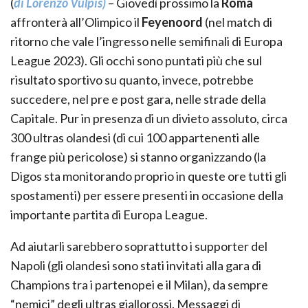
(
di Lorenzo Vulpis)
– Giovedì prossimo la
Roma
affronterà all’Olimpico il
Feyenoord
(nel match di
ritorno che vale l’ingresso nelle semifinali di Europa
League 2023). Gli occhi sono puntati più che sul
risultato sportivo su quanto, invece, potrebbe
succedere, nel pre e post gara, nelle strade della
Capitale. Pur in presenza di un divieto assoluto, circa
300 ultras olandesi (di cui 100 appartenenti alle
frange più pericolose) si stanno organizzando (la
Digos sta monitorando proprio in queste ore tutti gli
spostamenti) per essere presenti in occasione della
importante partita di Europa League.
Ad aiutarli sarebbero soprattutto i supporter del
Napoli (gli olandesi sono stati invitati alla gara di
Champions tra i partenopei e il Milan), da sempre
“nemici” degli ultras giallorossi. Messaggi di