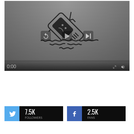
7.5K
2.5K
FOLLOWERS
FANS