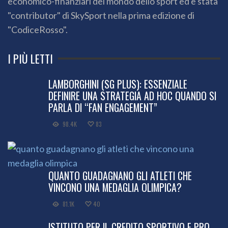
economico-finanziari del mondo dello sport ed è stata
"contributor" di SkySport nella prima edizione di
"CodiceRosso".
I PIÙ LETTI
LAMBORGHINI (SG PLUS): ESSENZIALE
DEFINIRE UNA STRATEGIA AD HOC QUANDO SI
PARLA DI “FAN ENGAGEMENT”
98.4K
83
QUANTO GUADAGNANO GLI ATLETI CHE
VINCONO UNA MEDAGLIA OLIMPICA?
81.1K
40
ISTITUTO PER IL CREDITO SPORTIVO E PRO