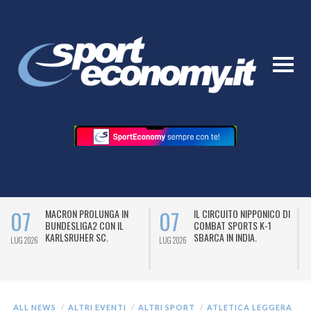
07
07
MACRON PROLUNGA IN
IL CIRCUITO NIPPONICO DI
BUNDESLIGA2 CON IL
COMBAT SPORTS K-1
KARLSRUHER SC.
SBARCA IN INDIA.
LUG 2026
LUG 2026
L
ALL NEWS
ALTRI EVENTI
ALTRI SPORT
ATLETICA LEGGERA