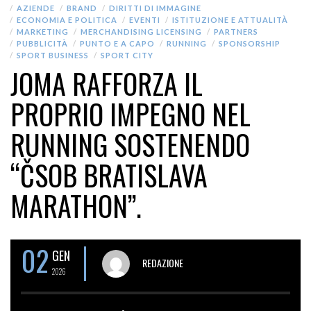
AZIENDE
BRAND
DIRITTI DI IMMAGINE
ECONOMIA E POLITICA
EVENTI
ISTITUZIONE E ATTUALITÀ
MARKETING
MERCHANDISING LICENSING
PARTNERS
PUBBLICITÀ
PUNTO E A CAPO
RUNNING
SPONSORSHIP
SPORT BUSINESS
SPORT CITY
JOMA RAFFORZA IL
PROPRIO IMPEGNO NEL
RUNNING SOSTENENDO
“ČSOB BRATISLAVA
MARATHON”.
02
GEN
REDAZIONE
2026