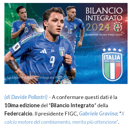
La cover del Bilancio Integrato FIGC (2024)
(di Davide Pollastri) –
A confermare questi dati è la
10ima edizione
del “
Bilancio Integrato
” della
Federcalcio
. Il presidente FIGC,
Gabriele Gravina
: “
Il
calcio motore del cambiamento, merita più attenzione”
.