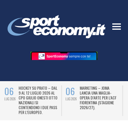
06
06
HOCKEY SU PRATO – DAL
MARKETING – JOMA
9 AL 12 LUGLIO 2026 AL
LANCIA UNA MAGLIA-
CPO GIULIO ONESTI OTTO
OPERA D’ARTE PER L’ACF
LUG 2026
LUG 2026
L
NAZIONALI SI
FIORENTINA (STAGIONE
CONTENDONO I DUE PASS
2026/27).
PER L’EUROPEO.