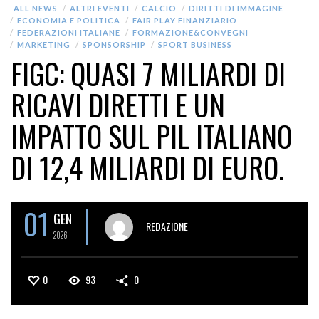
ALL NEWS
ALTRI EVENTI
CALCIO
DIRITTI DI IMMAGINE
ECONOMIA E POLITICA
FAIR PLAY FINANZIARIO
FEDERAZIONI ITALIANE
FORMAZIONE&CONVEGNI
MARKETING
SPONSORSHIP
SPORT BUSINESS
FIGC: QUASI 7 MILIARDI DI
RICAVI DIRETTI E UN
IMPATTO SUL PIL ITALIANO
DI 12,4 MILIARDI DI EURO.
01
GEN
REDAZIONE
2026
0
93
0