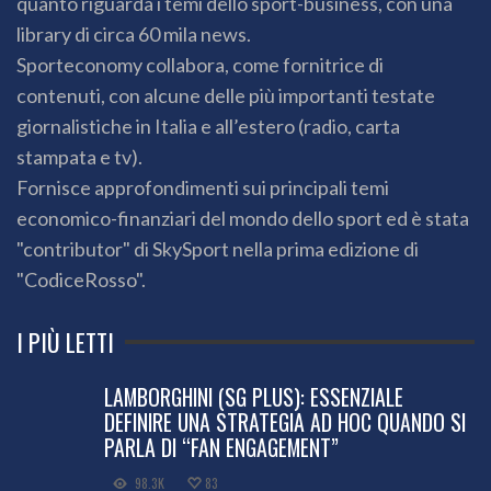
quanto riguarda i temi dello sport-business, con una
library di circa 60 mila news.
Sporteconomy collabora, come fornitrice di
contenuti, con alcune delle più importanti testate
giornalistiche in Italia e all’estero (radio, carta
stampata e tv).
Fornisce approfondimenti sui principali temi
economico-finanziari del mondo dello sport ed è stata
"contributor" di SkySport nella prima edizione di
"CodiceRosso".
I PIÙ LETTI
LAMBORGHINI (SG PLUS): ESSENZIALE
DEFINIRE UNA STRATEGIA AD HOC QUANDO SI
PARLA DI “FAN ENGAGEMENT”
98.3K
83