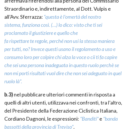
affermava riferendosi alla persona del Commissario
Straordinario e, indirettamente, al Dott. Vulpis e
all’Avv. Sferrazza:
“questa è l’omertà del nostro
sistema, funziona così. (…) lo dico: visto che ti sei
proclamato il giustiziere e quello che
fa rispettare te regole, perché non usi la stessa maniera
per tutti, no? Invece questi usano il regolamento a uso e
consumo loro per colpire chi alza la voce o cii ti fa capire
che sei una persona inadeguata in questo ruolo perchè se
non mi porti risultati vuol dire che non sei adeguato in quel
ruolo là”.
b.3)
nel pubblicare ulteriori commenti in risposta a
quelli di altri utenti, utilizzava nei confronti, tra l’altro,
del Presidente della Federazione Ciclistica Italiana,
Cordiano Dagnoni, le espressioni:
“Banditi”
e
“banda
bassotti della provincia di Treviso”
.