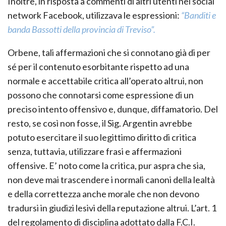
Inoltre, in risposta a commenti di altri utenti nel social
network Facebook, utilizzava le espressioni:
“Banditi e
banda Bassotti della provincia di Treviso”.
Orbene, tali affermazioni che si connotano già di per
sé per il contenuto esorbitante rispetto ad una
normale e accettabile critica all’operato altrui, non
possono che connotarsi come espressione di un
preciso intento offensivo e, dunque, diffamatorio. Del
resto, se così non fosse, il Sig. Argentin avrebbe
potuto esercitare il suo legittimo diritto di critica
senza, tuttavia, utilizzare frasi e affermazioni
offensive. E’ noto come la critica, pur aspra che sia,
non deve mai trascendere i normali canoni della lealtà
e della correttezza anche morale che non devono
tradursi in giudizi lesivi della reputazione altrui. L’art. 1
del regolamento di disciplina adottato dalla F.C.I.