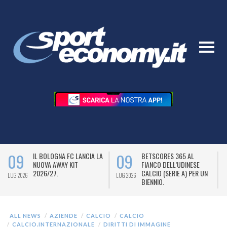
09
09
IL BOLOGNA FC LANCIA LA
BETSCORES 365 AL
NUOVA AWAY KIT
FIANCO DELL’UDINESE
2026/27.
CALCIO (SERIE A) PER UN
LUG 2026
LUG 2026
L
BIENNIO.
ALL NEWS
AZIENDE
CALCIO
CALCIO
CALCIO.INTERNAZIONALE
DIRITTI DI IMMAGINE