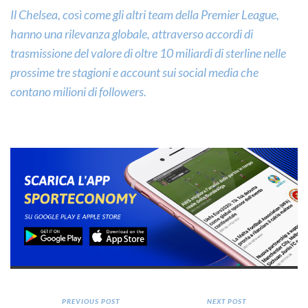
Il Chelsea, così come gli altri team della Premier League,
hanno una rilevanza globale, attraverso accordi di
trasmissione del valore di oltre 10 miliardi di sterline nelle
prossime tre stagioni e account sui social media che
contano milioni di followers.
PREVIOUS POST
NEXT POST