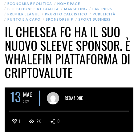
ECONOMIA E POLITICA
HOME PAGE
ISTITUZIONE E ATTUALITÀ
MARKETING
PARTNERS
PREMIER LEAGUE
PRURITO CALCISTICO
PUBBLICITÀ
PUNTO E A CAPO
SPONSORSHIP
SPORT BUSINESS
IL CHELSEA FC HA IL SUO
NUOVO SLEEVE SPONSOR. È
WHALEFIN PIATTAFORMA DI
CRIPTOVALUTE
13
MAG
REDAZIONE
2022
1
2K
0