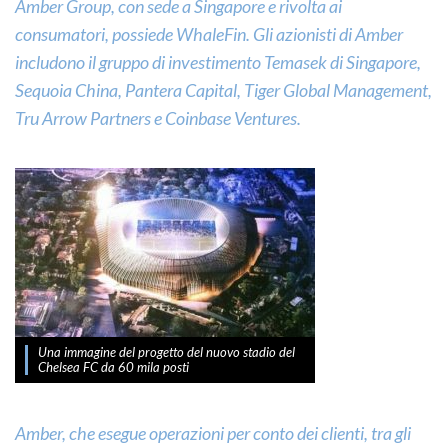
Amber Group, con sede a Singapore e rivolta ai
consumatori, possiede WhaleFin. Gli azionisti di Amber
includono il gruppo di investimento Temasek di Singapore,
Sequoia China, Pantera Capital, Tiger Global Management,
Tru Arrow Partners e Coinbase Ventures.
Una immagine del progetto del nuovo stadio del
Chelsea FC da 60 mila posti
Amber, che esegue operazioni per conto dei clienti, tra gli