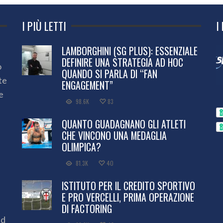
I PIÙ LETTI
I
LAMBORGHINI (SG PLUS): ESSENZIALE
DEFINIRE UNA STRATEGIA AD HOC
o
QUANDO SI PARLA DI “FAN
te
ENGAGEMENT”
e
98.6K
83
QUANTO GUADAGNANO GLI ATLETI
CHE VINCONO UNA MEDAGLIA
OLIMPICA?
81.3K
40
ISTITUTO PER IL CREDITO SPORTIVO
E PRO VERCELLI, PRIMA OPERAZIONE
DI FACTORING
ed