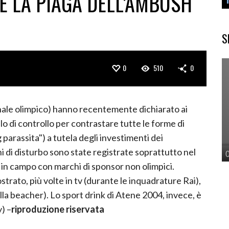
RE LA PIAGA DELL’AMBUSH
S
0
510
0
ionale olimpico) hanno recentemente dichiarato ai
ello di controllo per contrastare tutte le forme di
arassita") a tutela degli investimenti dei
i di disturbo sono state registrate soprattutto nel
i in campo con marchi di sponsor non olimpici.
strato, più volte in tv (durante le inquadrature Rai),
la beacher). Lo sport drink di Atene 2004, invece, è
) –
riproduzione riservata