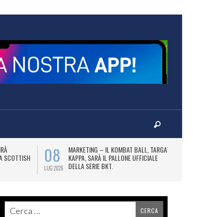
08
10
IRÀ
MARKETING – IL KOMBAT BALL, TARGATO
F
LA SCOTTISH
KAPPA, SARÀ IL PALLONE UFFICIALE
A
DELLA SERIE BKT.
LUG 2026
LUG 2026