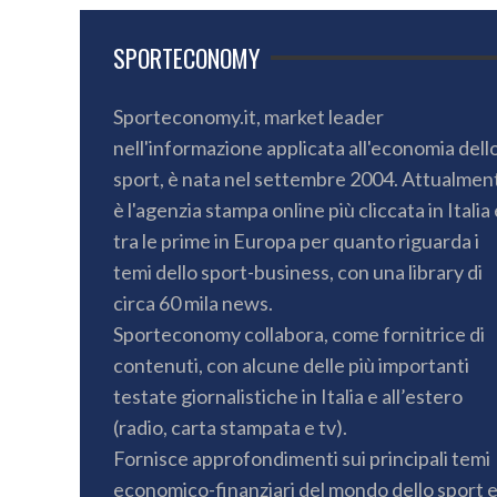
SPORTECONOMY
Sporteconomy.it, market leader
nell'informazione applicata all'economia dell
sport, è nata nel settembre 2004. Attualmen
è l'agenzia stampa online più cliccata in Italia 
tra le prime in Europa per quanto riguarda i
temi dello sport-business, con una library di
circa 60 mila news.
Sporteconomy collabora, come fornitrice di
contenuti, con alcune delle più importanti
testate giornalistiche in Italia e all’estero
(radio, carta stampata e tv).
Fornisce approfondimenti sui principali temi
economico-finanziari del mondo dello sport 