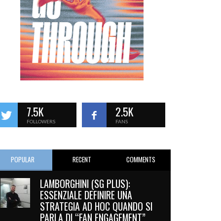
7.5K
2.5K
FOLLOWERS
FANS
POPULAR
RECENT
COMMENTS
LAMBORGHINI (SG PLUS):
ESSENZIALE DEFINIRE UNA
STRATEGIA AD HOC QUANDO SI
PARLA DI “FAN ENGAGEMENT”