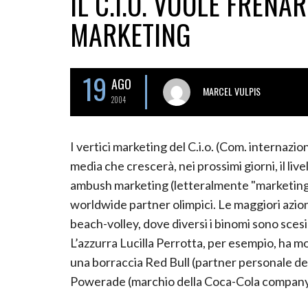
IL C.I.O. VUOLE FRENA
MARKETING
19
AGO
MARCEL VULPIS
2004
I vertici marketing del C.i.o. (Com. internaz
media che crescerà, nei prossimi giorni, il liv
ambush marketing (letteralmente "marketing p
worldwide partner olimpici. Le maggiori azion
beach-volley, dove diversi i binomi sono sces
L’azzurra Lucilla Perrotta, per esempio, ha mo
una borraccia Red Bull (partner personale del
Powerade (marchio della Coca-Cola company