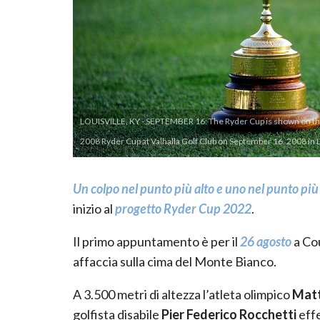
LOUISVILLE, KY - SEPTEMBER 16: The Ryder Cup is shown on the 
2008 Ryder Cup at Valhalla Golf Club on September 16, 2008 in 
Un colpo nel punto più alto e uno nel punto più 
inizio al
progetto
Ryder Cup 2022
.
Il primo appuntamento è per il
26 agosto
a Co
affaccia sulla cima del Monte Bianco.
A 3.500 metri di altezza l’atleta olimpico
Mat
golfista disabile
Pier Federico Rocchetti
eff