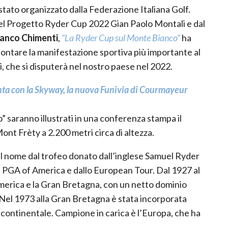
tato organizzato dalla Federazione Italiana Golf.
el Progetto Ryder Cup 2022 Gian Paolo Montali e dal
ranco Chimenti
,
“La Ryder Cup sul Monte Bianco”
ha
contare la manifestazione sportiva più importante al
i, che si disputerà nel nostro paese nel 2022.
nta con la Skyway, la nuova Funivia di Courmayeur
” saranno illustrati in una conferenza stampa il
Mont Frèty a 2.200 metri circa di altezza.
il nome dal trofeo donato dall’inglese Samuel Ryder
la PGA of America e dallo European Tour. Dal 1927 al
d’America e la Gran Bretagna, con un netto dominio
 Nel 1973 alla Gran Bretagna è stata incorporata
pa continentale. Campione in carica è l’Europa, che ha