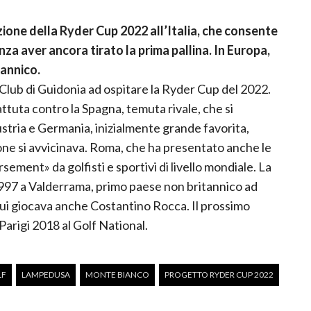
ione della Ryder Cup 2022 all’Italia, che consente
nza aver ancora tirato la prima pallina. In Europa,
tannico.
 Club di Guidonia ad ospitare la Ryder Cup del 2022.
ttuta contro la Spagna, temuta rivale, che si
stria e Germania, inizialmente grande favorita,
ne si avvicinava. Roma, che ha presentato anche le
ement» da golfisti e sportivi di livello mondiale. La
1997 a Valderrama, primo paese non britannico ad
cui giocava anche Costantino Rocca. Il prossimo
arigi 2018 al Golf National.
LF
LAMPEDUSA
MONTE BIANCO
PROGETTO RYDER CUP 2022