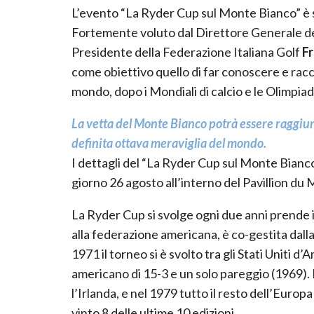
L’evento “La Ryder Cup sul Monte Bianco” è s
Fortemente voluto dal Direttore Generale d
Presidente della Federazione Italiana Golf
F
come obiettivo quello di far conoscere e rac
mondo, dopo i Mondiali di calcio e le Olimpiad
La vetta del Monte Bianco potrà essere raggiu
definita ottava meraviglia del mondo.
I dettagli del “La Ryder Cup sul Monte Bianco
giorno 26 agosto all’interno del Pavillion du 
La Ryder Cup si svolge ogni due anni prende 
alla federazione americana, è co-gestita dal
1971 il torneo si è svolto tra gli Stati Uniti 
americano di 15-3 e un solo pareggio (1969).
l’Irlanda, e nel 1979 tutto il resto dell’Euro
vinto 8 delle ultime 10 edizioni.