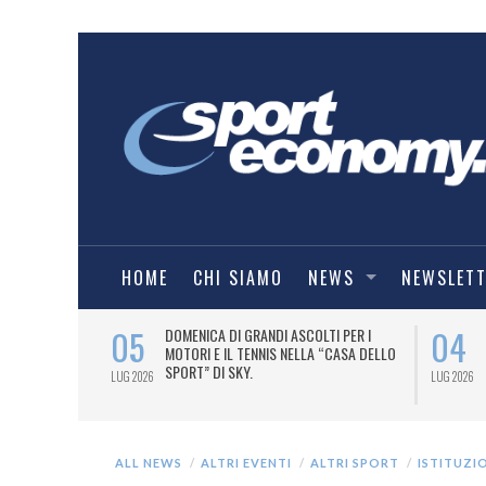
HOME
CHI SIAMO
NEWS
NEWSLET
05
04
A UNA MAGLIA-
DOMENICA DI GRANDI ASCOLTI PER I
IORENTINA
MOTORI E IL TENNIS NELLA “CASA DELLO
SPORT” DI SKY.
LUG 2026
LUG 2026
ALL NEWS
ALTRI EVENTI
ALTRI SPORT
ISTITUZI