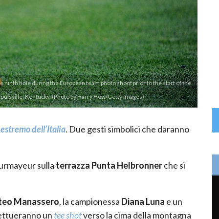
ninth hole during the European team photo shoot prior to the start of the
Louisville, Kentucky. (Photo by Harry How/Getty Images)
estremo dell’Italia
. Due gesti simbolici che daranno
urmayeur sulla
terrazza Punta Helbronner
che si
teo Manassero
, la campionessa
Diana Luna
e un
ettueranno un
tee shot
verso la cima della montagna