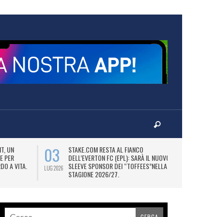
03
06
T, UN
STAKE.COM RESTA AL FIANCO
M
E PER
DELL’EVERTON FC (EPL): SARÀ IL NUOVO
P
DO A VITA.
SLEEVE SPONSOR DEI “TOFFEES”NELLA
“
LUG 2026
LUG 2026
STAGIONE 2026/27.