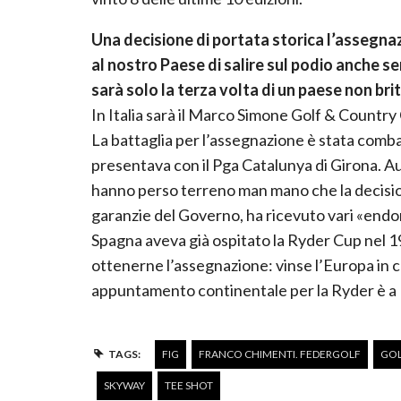
Una decisione di portata storica l’assegnaz
al nostro Paese di salire sul podio anche se
sarà solo la terza volta di un paese non bri
In Italia sarà il Marco Simone Golf & Country
La battaglia per l’assegnazione è stata comba
presentava con il Pga Catalunya di Girona. Au
hanno perso terreno man mano che la decisio
garanzie del Governo, ha ricevuto vari «endors
Spagna aveva già ospitato la Ryder Cup nel 
ottenerne l’assegnazione: vinse l’Europa in 
appuntamento continentale per la Ryder è a P
TAGS:
FIG
FRANCO CHIMENTI. FEDERGOLF
GO
SKYWAY
TEE SHOT