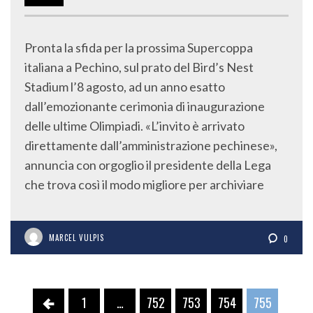
Pronta la sfida per la prossima Supercoppa
italiana a Pechino, sul prato del Bird’s Nest
Stadium l’8 agosto, ad un anno esatto
dall’emozionante cerimonia di inaugurazione
delle ultime Olimpiadi. «L’invito è arrivato
direttamente dall’amministrazione pechinese»,
annuncia con orgoglio il presidente della Lega
che trova così il modo migliore per archiviare
MARCEL VULPIS
0
1
…
752
753
754
755