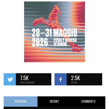
7.5K
2.5K
FOLLOWERS
FANS
POPULAR
RECENT
COMMENTS