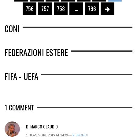
756
757
758
…
796
CONI
FEDERAZIONI ESTERE
FIFA - UEFA
1
COMMENT
DI MARCO CLAUDIO
1 NOVEMBRE 2019 AT 14:04 —
RISPONDI