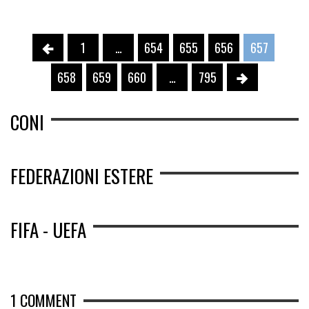
1
…
654
655
656
657
658
659
660
…
795
CONI
FEDERAZIONI ESTERE
FIFA - UEFA
1
COMMENT