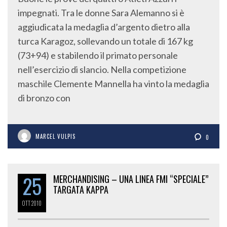
impegnati. Tra le donne Sara Alemanno si è
aggiudicata la medaglia d’argento dietro alla
turca Karagoz, sollevando un totale di 167 kg
(73+94) e stabilendo il primato personale
nell’esercizio di slancio. Nella competizione
maschile Clemente Mannella ha vinto la medaglia
di bronzo con
MARCEL VULPIS
0
25
MERCHANDISING – UNA LINEA FMI “SPECIALE”
TARGATA KAPPA
OTT
2010