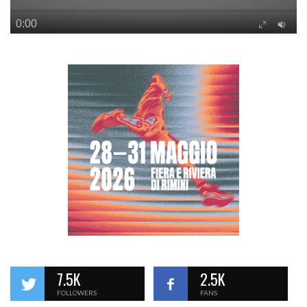
7.5K
2.5K
FOLLOWERS
FANS