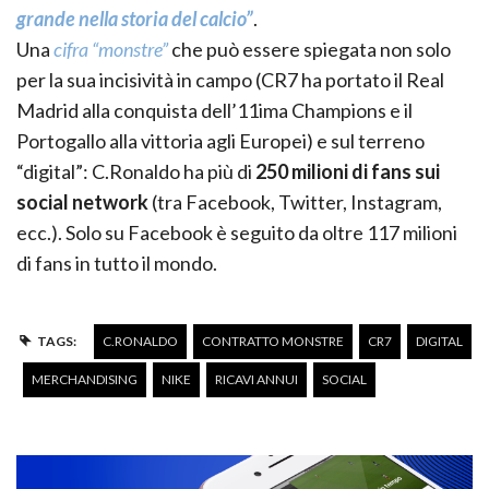
grande nella storia del calcio”
.
Una
cifra “monstre”
che può essere spiegata non solo
per la sua incisività in campo (CR7 ha portato il Real
Madrid alla conquista dell’11ima Champions e il
Portogallo alla vittoria agli Europei) e sul terreno
“digital”: C.Ronaldo ha più di
250 milioni di fans sui
social network
(tra Facebook, Twitter, Instagram,
ecc.). Solo su Facebook è seguito da oltre 117 milioni
di fans in tutto il mondo.
TAGS:
C.RONALDO
CONTRATTO MONSTRE
CR7
DIGITAL
MERCHANDISING
NIKE
RICAVI ANNUI
SOCIAL