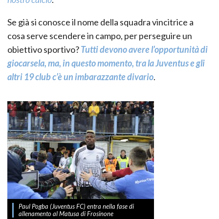
Se già si conosce il nome della squadra vincitrice a
cosa serve scendere in campo, per perseguire un
obiettivo sportivo?
Tutti devono avere l’opportunità di
giocarsela, ma, in questo momento, tra la Juventus e gli
altri 19 club c’è un imbarazzante divario
.
Paul Pogba (Juventus FC) entra nella fase di
allenamento al Matusa di Frosinone