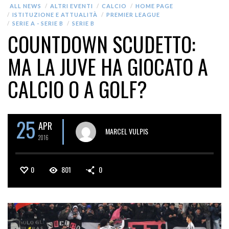
ALL NEWS
ALTRI EVENTI
CALCIO
HOME PAGE
ISTITUZIONE E ATTUALITÀ
PREMIER LEAGUE
SERIE A - SERIE B
SERIE B
COUNTDOWN SCUDETTO:
MA LA JUVE HA GIOCATO A
CALCIO O A GOLF?
25
APR
MARCEL VULPIS
2016
0
801
0