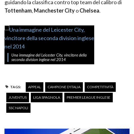
guidando la classifica contro top team del calibro di
Tottenham
,
Manchester City
o
Chelsea
.
Una immagine del Leicester City, vincitore della
seconda division inglese nel 2014
TAGS:
APPEAL
CAMPIONE D'ITALIA
COMPETITIVITÀ
JUVENTUS
LIGA SPAGNOLA
PREMIER LEAGUE INGLESE
SSC NAPOLI