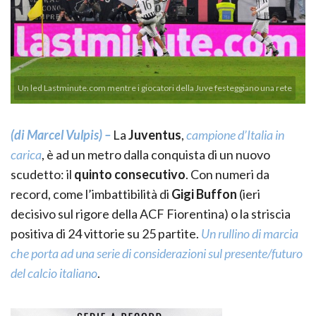
Un led Lastminute.com mentre i giocatori della Juve festeggiano una rete
(di Marcel Vulpis) –
La
Juventus
,
campione d’Italia in
carica
, è ad un metro dalla conquista di un nuovo
scudetto: il
quinto consecutivo
. Con numeri da
record, come l’imbattibilità di
Gigi Buffon
(ieri
decisivo sul rigore della ACF Fiorentina) o la striscia
positiva di 24 vittorie su 25 partite.
Un rullino di marcia
che porta ad una serie di considerazioni sul presente/futuro
del calcio italiano
.