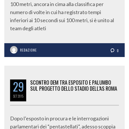
100 metri, ancora in cima alla classifica per
numero di volte in cui ha registrato tempi
inferiori ai 10 secondi sui 100 metri, si è unito al
team degli atleti
REDAZIONE
0
29
SCONTRO DEM TRA ESPOSITO E PALUMBO
SUL PROGETTO DELLO STADIO DELL’AS ROMA
SET
2015
Dopo l’esposto in procura e le interrogazioni
parlamentari dei “pentastellati”, adesso scoppia