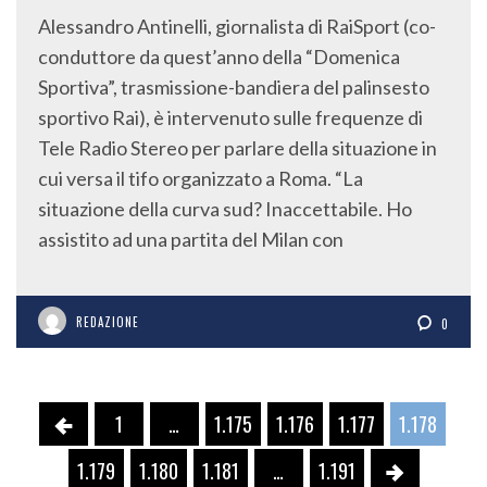
Alessandro Antinelli, giornalista di RaiSport (co-
conduttore da quest’anno della “Domenica
Sportiva”, trasmissione-bandiera del palinsesto
sportivo Rai), è intervenuto sulle frequenze di
Tele Radio Stereo per parlare della situazione in
cui versa il tifo organizzato a Roma. “La
situazione della curva sud? Inaccettabile. Ho
assistito ad una partita del Milan con
REDAZIONE
0
1
…
1.175
1.176
1.177
1.178
1.179
1.180
1.181
…
1.191