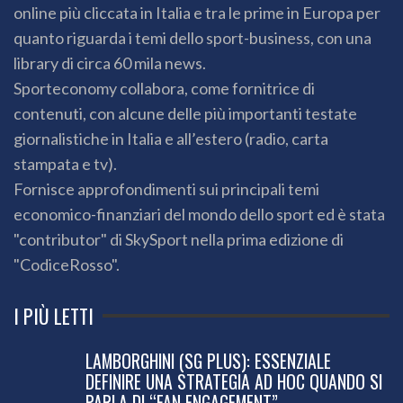
online più cliccata in Italia e tra le prime in Europa per
quanto riguarda i temi dello sport-business, con una
library di circa 60 mila news.
Sporteconomy collabora, come fornitrice di
contenuti, con alcune delle più importanti testate
giornalistiche in Italia e all’estero (radio, carta
stampata e tv).
Fornisce approfondimenti sui principali temi
economico-finanziari del mondo dello sport ed è stata
"contributor" di SkySport nella prima edizione di
"CodiceRosso".
I PIÙ LETTI
LAMBORGHINI (SG PLUS): ESSENZIALE
DEFINIRE UNA STRATEGIA AD HOC QUANDO SI
PARLA DI “FAN ENGAGEMENT”