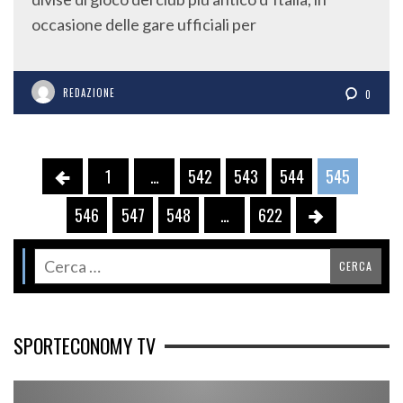
occasione delle gare ufficiali per
REDAZIONE
0
1
…
542
543
544
545
546
547
548
…
622
SPORTECONOMY TV