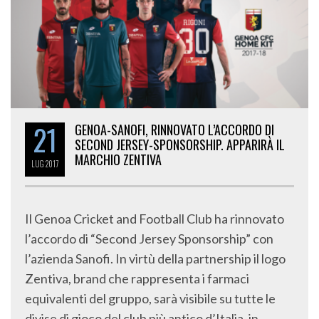
21
GENOA-SANOFI, RINNOVATO L’ACCORDO DI
SECOND JERSEY-SPONSORSHIP. APPARIRÀ IL
MARCHIO ZENTIVA
LUG
2017
Il Genoa Cricket and Football Club ha rinnovato
l’accordo di “Second Jersey Sponsorship” con
l’azienda Sanofi. In virtù della partnership il logo
Zentiva, brand che rappresenta i farmaci
equivalenti del gruppo, sarà visibile su tutte le
divise di gioco del club più antico d’Italia, in