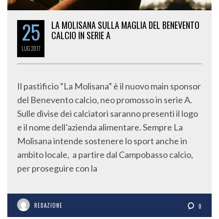
25
LA MOLISANA SULLA MAGLIA DEL BENEVENTO
CALCIO IN SERIE A
LUG
2017
Il pastificio “La Molisana” è il nuovo main sponsor
del Benevento calcio, neo promosso in serie A.
Sulle divise dei calciatori saranno presenti il logo
e il nome dell’azienda alimentare. Sempre La
Molisana intende sostenere lo sport anche in
ambito locale, a partire dal Campobasso calcio,
per proseguire con la
REDAZIONE
0