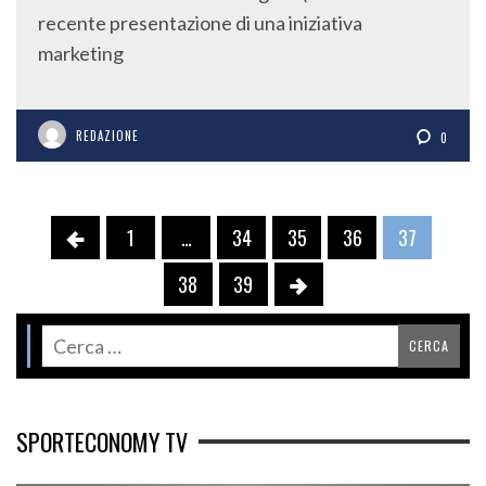
recente presentazione di una iniziativa
marketing
REDAZIONE
0
1
…
34
35
36
37
38
39
SPORTECONOMY TV