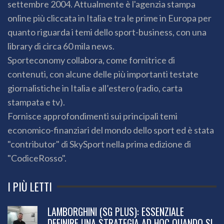
settembre 2004. Attualmente è l'agenzia stampa
online più cliccata in Italia e tra le prime in Europa per
quanto riguarda i temi dello sport-business, con una
library di circa 60 mila news.
Sporteconomy collabora, come fornitrice di
contenuti, con alcune delle più importanti testate
giornalistiche in Italia e all’estero (radio, carta
stampata e tv).
Fornisce approfondimenti sui principali temi
economico-finanziari del mondo dello sport ed è stata
"contributor" di SkySport nella prima edizione di
"CodiceRosso".
I PIÙ LETTI
LAMBORGHINI (SG PLUS): ESSENZIALE
DEFINIRE UNA STRATEGIA AD HOC QUANDO SI