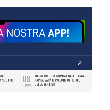
08
10
IRÀ
MARKETING – IL KOMBAT BALL, TARGATO
F
LA SCOTTISH
KAPPA, SARÀ IL PALLONE UFFICIALE
A
DELLA SERIE BKT.
LUG 2026
LUG 2026