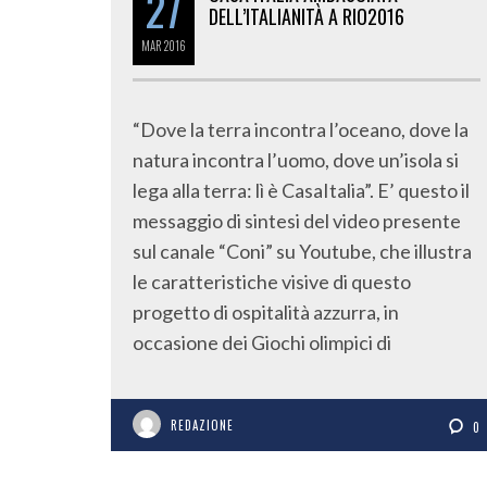
27
DELL’ITALIANITÀ A RIO2016
MAR
2016
“Dove la terra incontra l’oceano, dove la
natura incontra l’uomo, dove un’isola si
lega alla terra: lì è CasaItalia”. E’ questo il
messaggio di sintesi del video presente
sul canale “Coni” su Youtube, che illustra
le caratteristiche visive di questo
progetto di ospitalità azzurra, in
occasione dei Giochi olimpici di
REDAZIONE
0