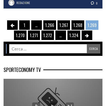
REDAZIONE
0
1
…
1.266
1.267
1.268
1.269
1.270
1.271
1.272
…
1.324
SPORTECONOMY TV