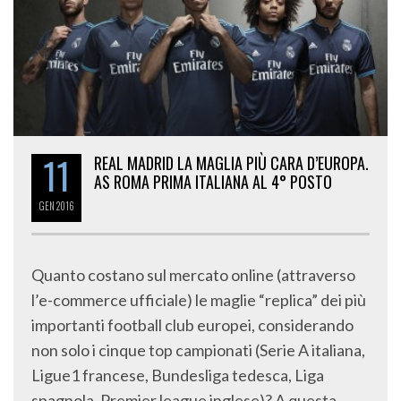
11
REAL MADRID LA MAGLIA PIÙ CARA D’EUROPA.
AS ROMA PRIMA ITALIANA AL 4° POSTO
GEN
2016
Quanto costano sul mercato online (attraverso
l’e-commerce ufficiale) le maglie “replica” dei più
importanti football club europei, considerando
non solo i cinque top campionati (Serie A italiana,
Ligue1 francese, Bundesliga tedesca, Liga
spagnola, Premier league inglese)? A questa