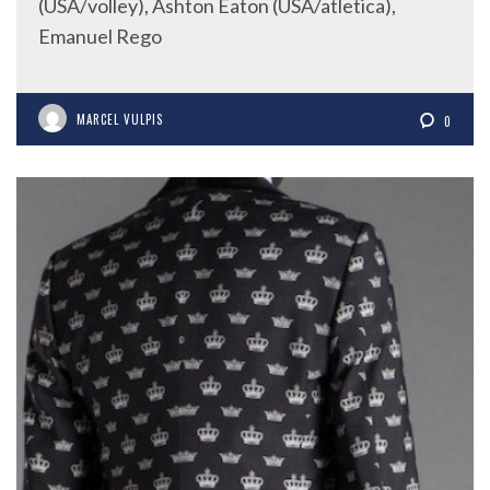
(USA/volley), Ashton Eaton (USA/atletica),
Emanuel Rego
MARCEL VULPIS
0