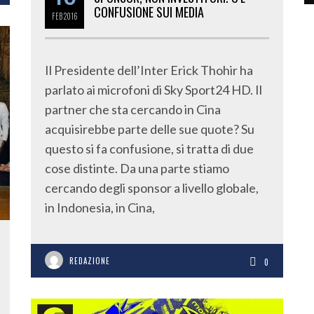
CONFUSIONE SUI MEDIA
FEB
2016
Il Presidente dell’Inter Erick Thohir ha
parlato ai microfoni di Sky Sport24 HD. Il
partner che sta cercando in Cina
acquisirebbe parte delle sue quote? Su
questo si fa confusione, si tratta di due
cose distinte. Da una parte stiamo
cercando degli sponsor a livello globale,
in Indonesia, in Cina,
REDAZIONE
0