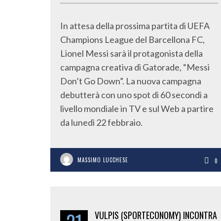
In attesa della prossima partita di UEFA
Champions League del Barcellona FC,
Lionel Messi sarà il protagonista della
campagna creativa di Gatorade, “Messi
Don’t Go Down”. La nuova campagna
debutterà con uno spot di 60 secondi a
livello mondiale in TV e sul Web a partire
da lunedì 22 febbraio.
MASSIMO LUCCHESE
0
VULPIS (SPORTECONOMY) INCONTRA