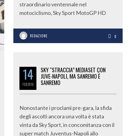
straordinario ventennale nel
motociclismo, Sky Sport MotoGP HD
REDAZIONE
0
14
SKY “STRACCIA” MEDIASET CON
JUVE-NAPOLI, MA SANREMO È
SANREMO
FEB
2016
Nonostante i proclami pre-gara, la sfida
degli ascolti ancora una volta è stata
vinta da Sky Sport, in concomitanza con il
super match Juventus-Napoli allo