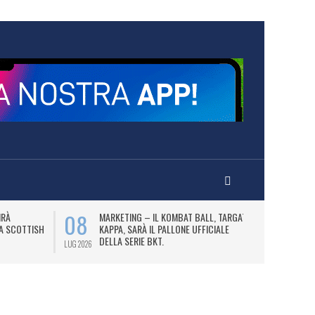
08
10
IRÀ
MARKETING – IL KOMBAT BALL, TARGATO
F
LA SCOTTISH
KAPPA, SARÀ IL PALLONE UFFICIALE
A
DELLA SERIE BKT.
LUG 2026
LUG 2026