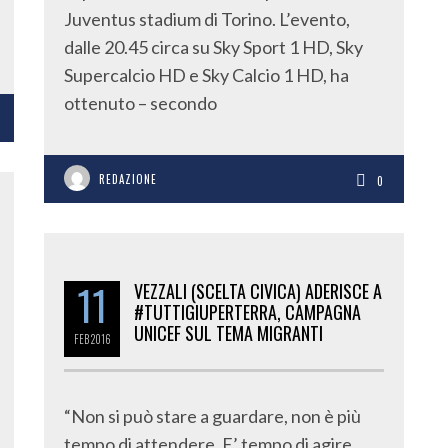
Juventus stadium di Torino. L’evento,
dalle 20.45 circa su Sky Sport 1 HD, Sky
Supercalcio HD e Sky Calcio 1 HD, ha
ottenuto – secondo
REDAZIONE
0
11
VEZZALI (SCELTA CIVICA) ADERISCE A
#TUTTIGIUPERTERRA, CAMPAGNA
UNICEF SUL TEMA MIGRANTI
FEB
2016
“Non si può stare a guardare, non è più
tempo di attendere. E’ tempo di agire.