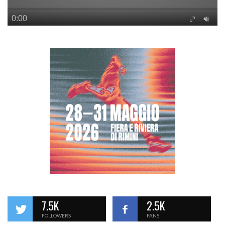
7.5K
2.5K
FOLLOWERS
FANS