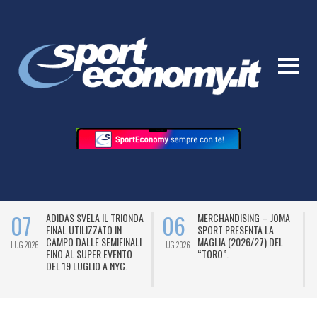
06
06
ADIDAS SVELA IL TRIONDA
MERCHANDISING – JOMA
A
FINAL UTILIZZATO IN
SPORT PRESENTA LA
A
CAMPO DALLE SEMIFINALI
MAGLIA (2026/27) DEL
D
6
LUG 2026
LUG 2026
FINO AL SUPER EVENTO
“TORO”.
DEL 19 LUGLIO A NYC.