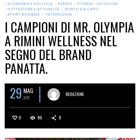
ECONOMIA E POLITICA
EVENTI
FITNESS - OUTDOOR
ISTITUZIONE E ATTUALITÀ
PUNTO E A CAPO
SPORT BUSINESS
TECNOLOGIA
I CAMPIONI DI MR. OLYMPIA
A RIMINI WELLNESS NEL
SEGNO DEL BRAND
PANATTA.
29
MAG
REDAZIONE
2026
0
80
0