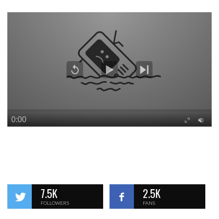
7.5K
2.5K
FOLLOWERS
FANS