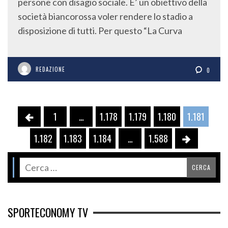
persone con disagio sociale. E’ un obiettivo della
società biancorossa voler rendere lo stadio a
disposizione di tutti. Per questo “La Curva
REDAZIONE
0
1
…
1.178
1.179
1.180
1.181
1.182
1.183
1.184
…
1.588
SPORTECONOMY TV