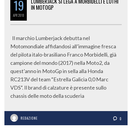
19
LUMBERJACK SI LEGA A MORBIDELLI E LUTHI
IN MOTOGP
APR
2018
Il marchio Lumberjack debutta nel
Motomondiale affidandosi all’immagine fresca
del pilota italo-brasiliano Franco Morbidelli, già
campione del mondo (2017) nella Moto2, da
quest’anno in MotoGp in sella alla Honda
RC213V del team “Estrella Galicia 0,0 Marc
VDS”. Il brand di calzature è presente sullo
chassis delle moto della scuderia
REDAZIONE
0