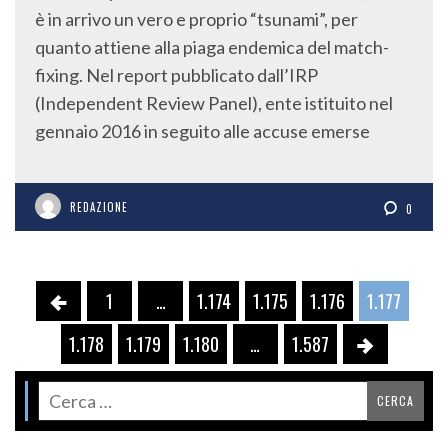
è in arrivo un vero e proprio “tsunami”, per
quanto attiene alla piaga endemica del match-
fixing. Nel report pubblicato dall’IRP
(Independent Review Panel), ente istituito nel
gennaio 2016 in seguito alle accuse emerse
REDAZIONE
0
1
…
1.174
1.175
1.176
1.177
1.178
1.179
1.180
…
1.587