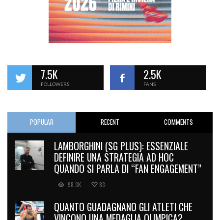
7.5K
2.5K
FOLLOWERS
FANS
POPULAR
RECENT
COMMENTS
LAMBORGHINI (SG PLUS): ESSENZIALE
DEFINIRE UNA STRATEGIA AD HOC
QUANDO SI PARLA DI “FAN ENGAGEMENT”
98.3K
83
QUANTO GUADAGNANO GLI ATLETI CHE
VINCONO UNA MEDAGLIA OLIMPICA?