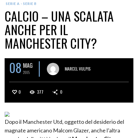
SERIE A - SERIE B
CALCIO – UNA SCALATA
ANCHE PER IL
MANCHESTER CITY?
08
MAG
MARCEL VULPIS
2005
0
377
0
Dopo il Manchester Utd, oggetto del desiderio del
magnate americano Malcom Glazer, anche l’altra