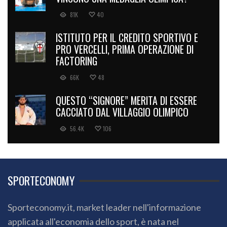
81K
40
ISTITUTO PER IL CREDITO SPORTIVO E
PRO VERCELLI, PRIMA OPERAZIONE DI
FACTORING
66K
48
QUESTO “SIGNORE” MERITA DI ESSERE
CACCIATO DAL VILLAGGIO OLIMPICO
56.4K
106
SPORTECONOMY
Sporteconomy.it, market leader nell'informazione
applicata all'economia dello sport, è nata nel