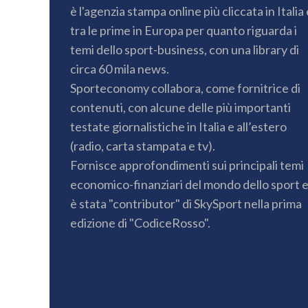
è l'agenzia stampa online più cliccata in Italia 
tra le prime in Europa per quanto riguarda i
temi dello sport-business, con una library di
circa 60 mila news.
Sporteconomy collabora, come fornitrice di
contenuti, con alcune delle più importanti
testate giornalistiche in Italia e all’estero
(radio, carta stampata e tv).
Fornisce approfondimenti sui principali temi
economico-finanziari del mondo dello sport 
è stata "contributor" di SkySport nella prima
edizione di "CodiceRosso".