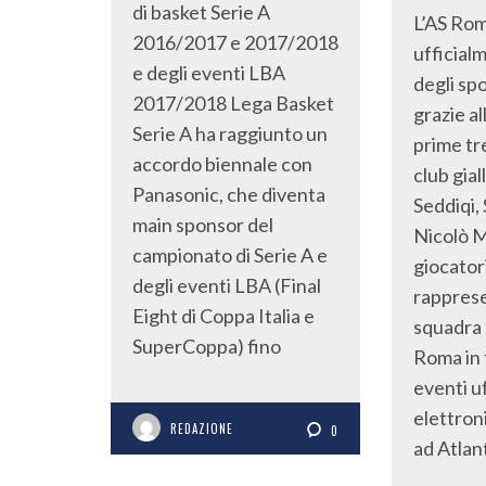
di basket Serie A
L’AS Rom
2016/2017 e 2017/2018
ufficial
e degli eventi LBA
degli spo
2017/2018 Lega Basket
grazie al
Serie A ha raggiunto un
prime tr
accordo biennale con
club gia
Panasonic, che diventa
Seddiqi,
main sponsor del
Nicolò Mi
campionato di Serie A e
giocator
degli eventi LBA (Final
rappres
Eight di Coppa Italia e
squadra 
SuperCoppa) fino
Roma in t
eventi uf
elettron
REDAZIONE
0
ad Atlan