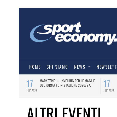
HOME
CHI SIAMO
NEWS
NEWSLET
17
17
 UFFICIALE
MARKETING – UNVEILING PER LE MAGLIE
ONE 2026/27).
DEL PARMA FC – STAGIONE 2026/27.
LUG 2026
LUG 2026
ALTRI EVENTI