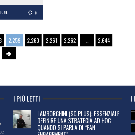
ZIONE
0
8
2.259
2.260
2.261
2.262
…
2.644
I PIÙ LETTI
I
LAMBORGHINI (SG PLUS): ESSENZIALE
DEFINIRE UNA STRATEGIA AD HOC
o
QUANDO SI PARLA DI “FAN
te
ENGAGEMENT”