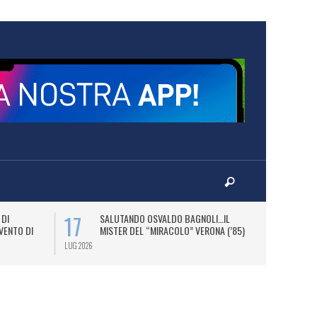
17
20
 DI
SALUTANDO OSVALDO BAGNOLI…IL
OS
VENTO DI
MISTER DEL “MIRACOLO” VERONA (’85)
B
DI
LUG 2026
LUG 2026