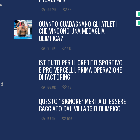
e
99.2K
85
QUANTO GUADAGNANO GLI ATLETI
CHE VINCONO UNA MEDAGLIA
OLIMPICA?
81.8K
40
ISTITUTO PER IL CREDITO SPORTIVO
E PRO VERCELLI, PRIMA OPERAZIONE
DI FACTORING
ed
66.8K
48
QUESTO “SIGNORE” MERITA DI ESSERE
CACCIATO DAL VILLAGGIO OLIMPICO
57.1K
106