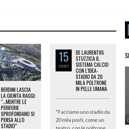
15
DE LAURENTIIS
S
STUZZICA IL
SISTEMA CALCIO
FEB
2017
CON L’IDEA-
STADIO DA 20
MILA POLTRONE
IN PELLE UMANA
BERDINI LASCIA
LA GIUNTA RAGGI:
“…MENTRE LE
PERIFERIE
“Facciamo uno stadio da
SPROFONDANO SI
PENSA ALLO
20 mila posti, come un
STADIO”
teatro, con le poltrone