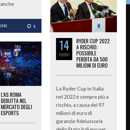
 anche
ZIONE
0
14
RYDER CUP 2022
A RISCHIO:
POSSIBILE
FEB
2017
PERDITA DA 500
MILIONI DI EURO
La Ryder Cup in Italia
L’AS ROMA
nel 2022 è sempre più a
DEBUTTA NEL
rischio, a causa dei 97
MERCATO DEGLI
ESPORTS
milioni di euro di
garanzie fideiussorie
dello Stato italiano per