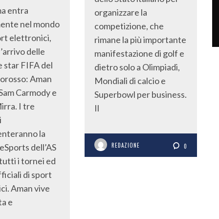
a entra
organizzare la
mente nel mondo
competizione, che
rt elettronici,
rimane la più importante
l’arrivo delle
manifestazione di golf e
e star FIFA del
dietro solo a Olimpiadi,
llorosso: Aman
Mondiali di calcio e
 Sam Carmody e
Superbowl per business.
rra. I tre
Il
i
enteranno la
REDAZIONE
eSports dell’AS
0
utti i tornei ed
ficiali di sport
ici. Aman vive
ta e