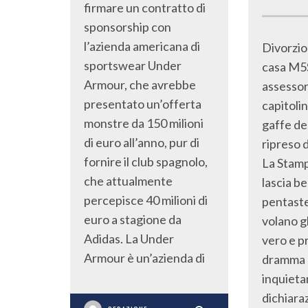
firmare un contratto di
sponsorship con
l’azienda americana di
Divorzio 
sportswear Under
casa M5
Armour, che avrebbe
assessor
presentato un’offerta
capitolin
monstre da 150 milioni
gaffe de
di euro all’anno, pur di
ripreso 
fornire il club spagnolo,
La Stamp
che attualmente
lascia be
percepisce 40 milioni di
pentastel
euro a stagione da
volano gl
Adidas. La Under
vero e p
Armour è un’azienda di
dramma e
inquietan
dichiaraz