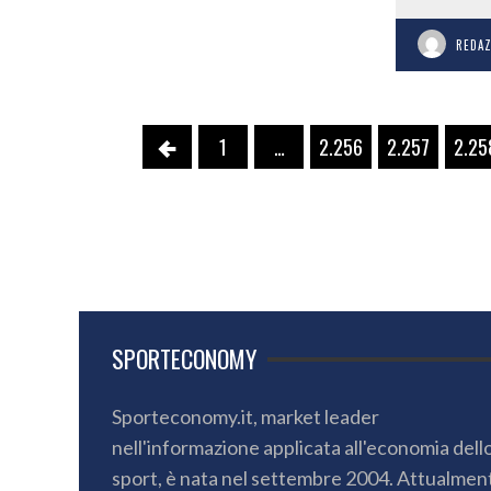
REDA
1
…
2.256
2.257
2.25
SPORTECONOMY
Sporteconomy.it, market leader
nell'informazione applicata all'economia dell
sport, è nata nel settembre 2004. Attualmen