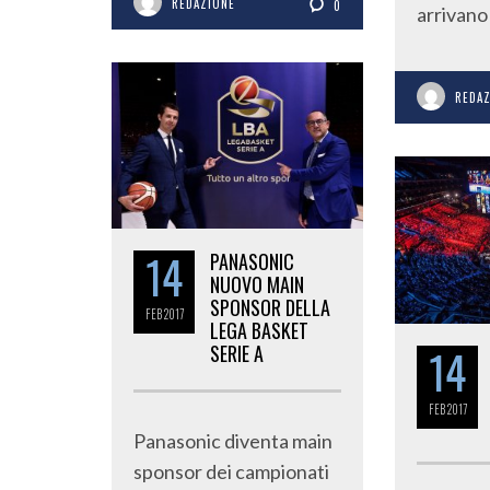
REDAZIONE
0
arrivano
REDA
14
PANASONIC
NUOVO MAIN
SPONSOR DELLA
FEB
2017
LEGA BASKET
14
SERIE A
FEB
2017
Panasonic diventa main
sponsor dei campionati