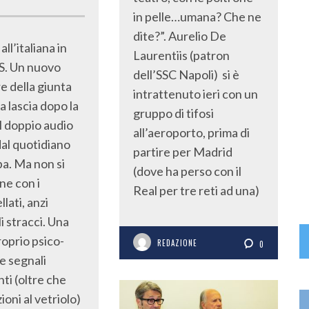
in pelle…umana? Che ne
dite?”. Aurelio De
all’italiana in
Laurentiis (patron
S. Un nuovo
dell’SSC Napoli) si è
e della giunta
intrattenuto ieri con un
a lascia dopo la
gruppo di tifosi
l doppio audio
all’aeroporto, prima di
dal quotidiano
partire per Madrid
a. Ma non si
(dove ha perso con il
ne con i
Real per tre reti ad una)
lati, anzi
i stracci. Una
roprio psico-
REDAZIONE
0
 segnali
ti (oltre che
ioni al vetriolo)