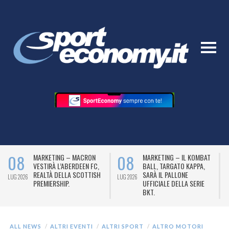
08
08
MARKETING – MACRON
MARKETING – IL KOMBAT
VESTIRÀ L’ABERDEEN FC,
BALL, TARGATO KAPPA,
REALTÀ DELLA SCOTTISH
SARÀ IL PALLONE
LUG 2026
LUG 2026
L
PREMIERSHIP.
UFFICIALE DELLA SERIE
BKT.
ALL NEWS
ALTRI EVENTI
ALTRI SPORT
ALTRO MOTORI