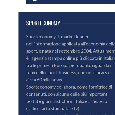
SPORTECONOMY
Sporteconomy.it, market leader
nell'informazione applicata all'economia dell
sport, è nata nel settembre 2004. Attualmen
è l'agenzia stampa online più cliccata in Italia 
tra le prime in Europa per quanto riguarda i
temi dello sport-business, con una library di
circa 60 mila news.
Sporteconomy collabora, come fornitrice di
contenuti, con alcune delle più importanti
testate giornalistiche in Italia e all’estero
(radio, carta stampata e tv).