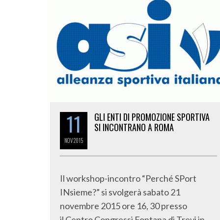
11
GLI ENTI DI PROMOZIONE SPORTIVA
SI INCONTRANO A ROMA
NOV
2015
Il workshop-incontro “Perché SPort
INsieme?” si svolgerà sabato 21
novembre 2015 ore 16, 30 presso
il Centro Congressi Fontana di Trevi in