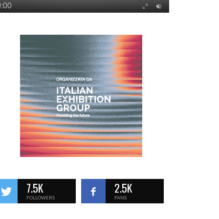
7.5K
2.5K
FOLLOWERS
FANS