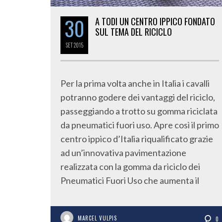
30
A TODI UN CENTRO IPPICO FONDATO
SUL TEMA DEL RICICLO
SET
2015
Per la prima volta anche in Italia i cavalli
potranno godere dei vantaggi del riciclo,
passeggiando a trotto su gomma riciclata
da pneumatici fuori uso. Apre così il primo
centro ippico d’Italia riqualificato grazie
ad un’innovativa pavimentazione
realizzata con la gomma da riciclo dei
Pneumatici Fuori Uso che aumenta il
MARCEL VULPIS
0