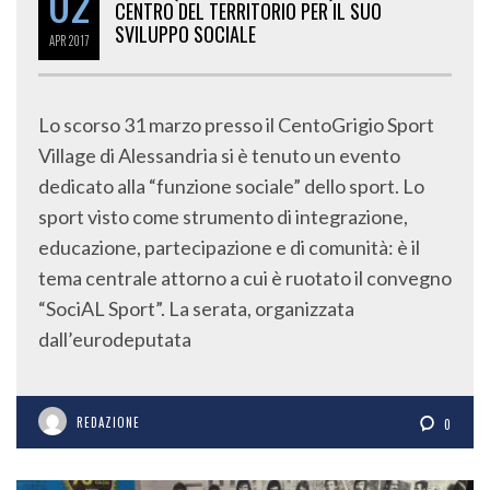
02
BEGHIN (EURODEPUTATA M5S): LO SPORT AL
CENTRO DEL TERRITORIO PER IL SUO
SVILUPPO SOCIALE
APR
2017
Lo scorso 31 marzo presso il CentoGrigio Sport
Village di Alessandria si è tenuto un evento
dedicato alla “funzione sociale” dello sport. Lo
sport visto come strumento di integrazione,
educazione, partecipazione e di comunità: è il
tema centrale attorno a cui è ruotato il convegno
“SociAL Sport”. La serata, organizzata
dall’eurodeputata
REDAZIONE
0