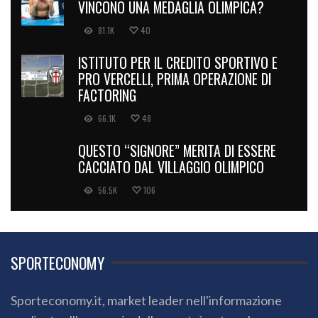
QUANTO GUADAGNANO GLI ATLETI CHE
VINCONO UNA MEDAGLIA OLIMPICA?
81.1K
40
ISTITUTO PER IL CREDITO SPORTIVO E
PRO VERCELLI, PRIMA OPERAZIONE DI
FACTORING
66.1K
48
QUESTO “SIGNORE” MERITA DI ESSERE
CACCIATO DAL VILLAGGIO OLIMPICO
56.5K
106
SPORTECONOMY
Sporteconomy.it, market leader nell'informazione