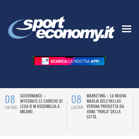
08
08
GOVERNANCE –
MARKETING – LA NUOVA
INTEGRATE LE CARICHE DI
MAGLIA DELL’HELLAS
LEGA B IN ASSEMBLEA A
VERONA PRODOTTA DA
LUG 2026
LUG 2026
L
MILANO.
JOMA “PARLA” DELLA
CITTÀ.