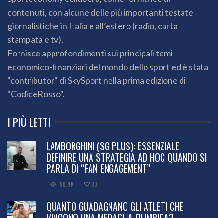
contenuti, con alcune delle più importanti testate
giornalistiche in Italia e all’estero (radio, carta
stampata e tv).
Fornisce approfondimenti sui principali temi
economico-finanziari del mondo dello sport ed è stata
"contributor" di SkySport nella prima edizione di
"CodiceRosso".
I PIÙ LETTI
LAMBORGHINI (SG PLUS): ESSENZIALE
DEFINIRE UNA STRATEGIA AD HOC QUANDO SI
PARLA DI “FAN ENGAGEMENT”
98.4K
83
QUANTO GUADAGNANO GLI ATLETI CHE
VINCONO UNA MEDAGLIA OLIMPICA?