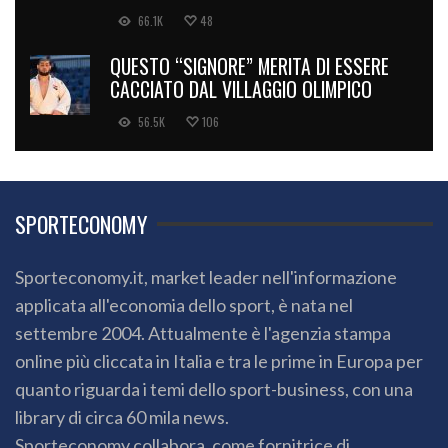
66.1K
48
QUESTO “SIGNORE” MERITA DI ESSERE
CACCIATO DAL VILLAGGIO OLIMPICO
56.5K
106
SPORTECONOMY
Sporteconomy.it, market leader nell'informazione
applicata all'economia dello sport, è nata nel
settembre 2004. Attualmente è l'agenzia stampa
online più cliccata in Italia e tra le prime in Europa per
quanto riguarda i temi dello sport-business, con una
library di circa 60 mila news.
Sporteconomy collabora, come fornitrice di