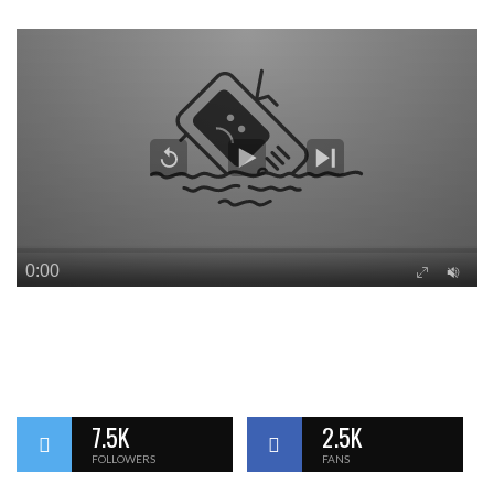
7.5K
2.5K
FOLLOWERS
FANS