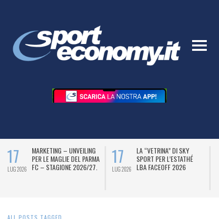
17
17
MARKETING – UNVEILING
LA “VETRINA” DI SKY
PER LE MAGLIE DEL PARMA
SPORT PER L’ESTATHÉ
FC – STAGIONE 2026/27.
LBA FACEOFF 2026
LUG 2026
LUG 2026
L
ALL POSTS TAGGED