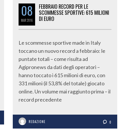
08
FEBBRAIO RECORD PER LE
SCOMMESSE SPORTIVE: 615 MILIONI
DI EURO
MAR
2016
Le scommesse sportive made in Italy
toccano un nuovo record a febbraio: le
puntate totali – come risulta ad
Agipronews da dati degli operatori –
hanno toccato i 615 milioni di euro, con
331 milioni (il 53,8% del totale) giocato
online. Un volume mai raggiunto prima – il
record precedente
REDAZIONE
0