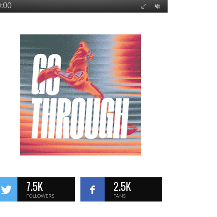
7.5K
2.5K
FOLLOWERS
FANS