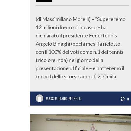
(di Massimiliano Morelli) – “Supereremo
12 milioni di euro di incasso – ha
dichiarato il presidente Federtennis
Angelo Binaghi (pochi mesi fa rieletto
con il 100% dei voti come n.1 del tennis
tricolore, nda) nel giorno della
presentazione ufficiale – e batteremo il
record dello scorso anno di 200 mila
MASSIMILIANO MORELLI
0