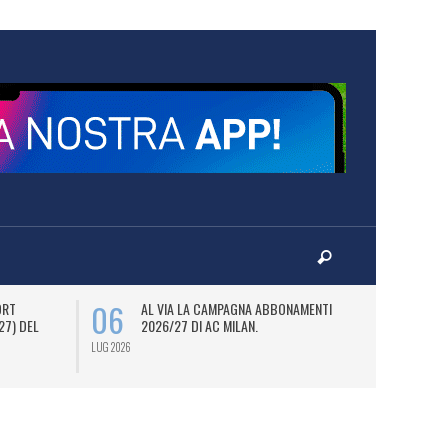
06
08
ORT
AL VIA LA CAMPAGNA ABBONAMENTI
M
27) DEL
2026/27 DI AC MILAN.
D
JO
LUG 2026
LUG 2026