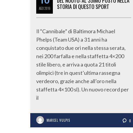
DEL NUOTO: AL 35IMO POSTO NELLA
STORIA DI QUESTO SPORT
AGO
2016
Il “Cannibale” di Baltimora Michael
Phelps (Team USA) a 31 anni ha
conquistato due ori nella stessa serata,
nei 200 farfalla e nella staffetta 4×200
stile libero, e arriva a quota 21 titoli
olimpici (tre in quest’ultima rassegna
verdeoro, grazie anche all’oro nella
staffetta 4×100 sl). Un nuovo record per
il
MARCEL VULPIS
0