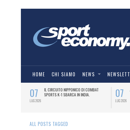
HOME
CHI SIAMO
NEWS
NEWSLET
07
07
NDESLIGA2
IL CIRCUITO NIPPONICO DI COMBAT
SPORTS K-1 SBARCA IN INDIA.
LUG 2026
LUG 2026
ALL POSTS TAGGED