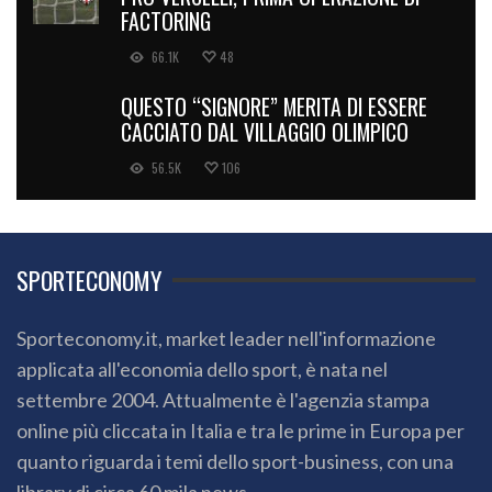
FACTORING
66.1K
48
QUESTO “SIGNORE” MERITA DI ESSERE
CACCIATO DAL VILLAGGIO OLIMPICO
56.5K
106
SPORTECONOMY
Sporteconomy.it, market leader nell'informazione
applicata all'economia dello sport, è nata nel
settembre 2004. Attualmente è l'agenzia stampa
online più cliccata in Italia e tra le prime in Europa per
quanto riguarda i temi dello sport-business, con una
library di circa 60 mila news.