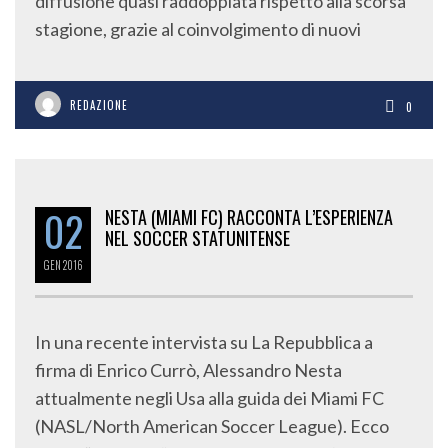
diffusione quasi raddoppiata rispetto alla scorsa
stagione, grazie al coinvolgimento di nuovi
REDAZIONE
0
02
NESTA (MIAMI FC) RACCONTA L’ESPERIENZA
NEL SOCCER STATUNITENSE
GEN
2016
In una recente intervista su La Repubblica a
firma di Enrico Currò, Alessandro Nesta
attualmente negli Usa alla guida dei Miami FC
(NASL/North American Soccer League). Ecco