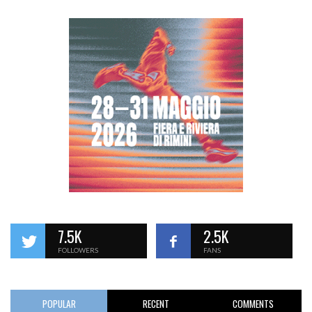
7.5K
2.5K
FOLLOWERS
FANS
POPULAR
RECENT
COMMENTS