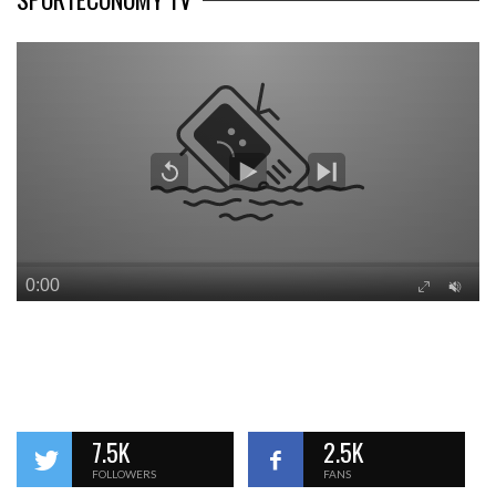
7.5K
2.5K
FOLLOWERS
FANS