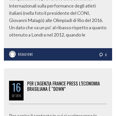
internazionali sulla performance degli atleti
italiani (nella foto il presidente del CONI,
Giovanni Malagò) alle Olimpiadi di Rio del 2016.
Un dato che va un po’ al ribasso rispetto a quanto
ottenuto a Londra nel 2012, quando le
REDAZIONE
0
16
PER L’AGENZIA FRANCE PRESS L’ECONOMIA
BRASILIANA È “DOWN”
SET
2015
Per capire il contesto in cui si svolgeranno le