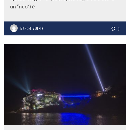
un “neo”) è
MARCEL VULPIS
0