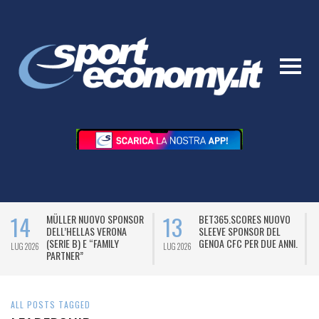
14
13
MÜLLER NUOVO SPONSOR
BET365.SCORES NUOVO
DELL’HELLAS VERONA
SLEEVE SPONSOR DEL
(SERIE B) E “FAMILY
GENOA CFC PER DUE ANNI.
LUG 2026
LUG 2026
L
PARTNER”
ALL POSTS TAGGED