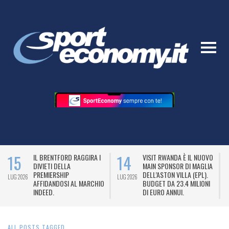
15
14
IL BRENTFORD RAGGIRA I
VISIT RWANDA È IL NUOVO
DIVIETI DELLA
MAIN SPONSOR DI MAGLIA
PREMIERSHIP
DELL’ASTON VILLA (EPL).
LUG 2026
LUG 2026
L
AFFIDANDOSI AL MARCHIO
BUDGET DA 23.4 MILIONI
INDEED.
DI EURO ANNUI.
ALL POSTS TAGGED